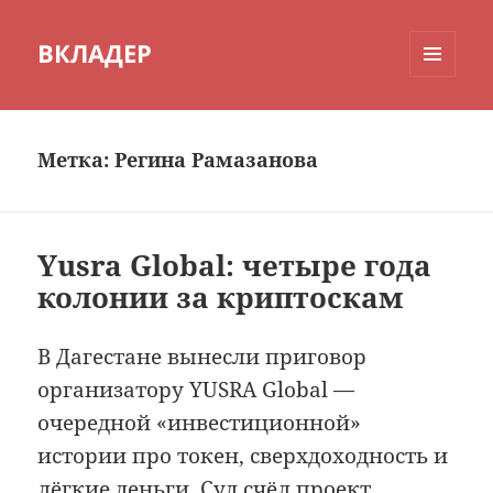
ВКЛАДЕР
МЕНЮ
И
ВИДЖЕТЫ
Метка:
Регина Рамазанова
Yusra Global: четыре года
колонии за криптоскам
В Дагестане вынесли приговор
организатору YUSRA Global —
очередной «инвестиционной»
истории про токен, сверхдоходность и
лёгкие деньги. Суд счёл проект