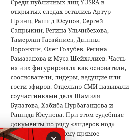
Среди публичных лиц YUSRA в
открытых следах остались Артур
Принц, Рашид Юсупов, Сергей
Сапрыкин, Регина Ульчибекова,
Тамерлан Гасайниев, Даниил
Воронкин, Олег Голубев, Регина
Рамазанова и Муса Шейхалиев. Часть
из них фигурировала как основатели,
сооснователи, лидеры, ведущие или
гости эфиров. Отдельно СМИ называли
соучастниками дела Шамиля
Булатова, Хабиба Нурбагандова и
Рашида Юсупова. При этом судебные
документы по ряду «лидеров нод»
обезличены, поэтому прямое
×