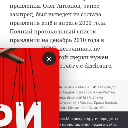
правления. Олег Антонов, ранее
зампред, был выведен из состава
правления ещё в апреле 2009 года.
Полный протокольный список
правления на декабрь 2010 года в
доступных HTML-источниках не
×
попался; для строгой сверки нужен
ежеквартальный отчёт с e-disclosure.
Опубликовано
Автор
Рубрики
Метки
02.07.2026
Вкладер
Банки и обман
Александр
Ползиков
,
Андрей Мельников
,
Андрей Шаталов
,
Анна Рейтер
,
Вера Чиркова
,
Галина Мальцева
,
Дмитрий Егай
,
Елена
Нестерова
,
Елена Чепелева
,
Константин Местер
,
Крахи банков
,
Максим Шевердин
,
Матвей Урин
,
Михаил Алабугин
,
Олег
Антонов
,
Олег Меркурьев
,
Руслан Гусаев
,
Сергей Игнатьев
,
к записи «Монетный дом
Сергей Каюров
Добавить комментарий
Мы используем куки, Яндекс.Метрику и другие средства
аналитики для наилучшего представления нашего сайта.