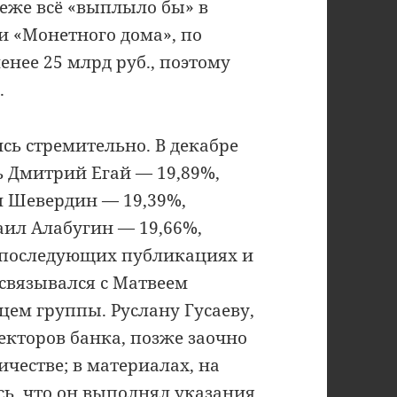
еже всё «выплыло бы» в
и «Монетного дома», по
енее 25 млрд руб., поэтому
.
ь стремительно. В декабре
ь Дмитрий Егай — 19,89%,
м Шевердин — 19,39%,
аил Алабугин — 19,66%,
в последующих публикациях и
связывался с Матвеем
ем группы. Руслану Гусаеву,
екторов банка, позже заочно
честве; в материалах, на
ь, что он выполнял указания