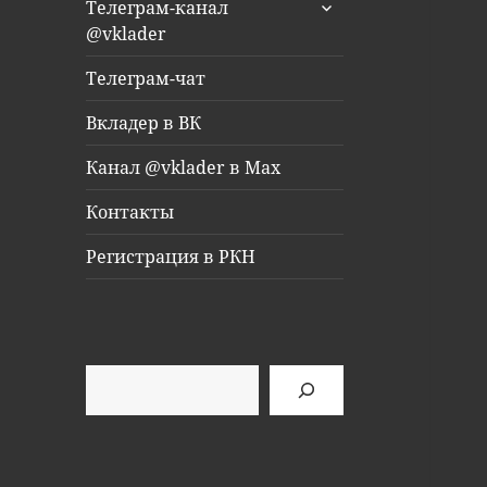
раскрыть
Телеграм-канал
дочернее
@vklader
меню
Телеграм-чат
Вкладер в ВК
Канал @vklader в Max
Контакты
Регистрация в РКН
Поиск