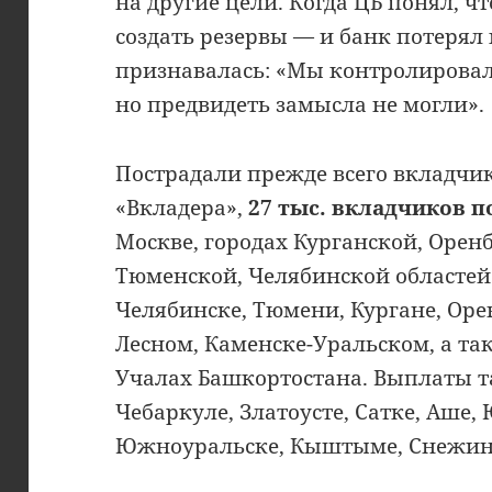
на другие цели. Когда ЦБ понял, чт
создать резервы — и банк потерял
признавалась: «Мы контролировал
но предвидеть замысла не могли».
Пострадали прежде всего вкладчи
«Вкладера»,
27 тыс. вкладчиков п
Москве, городах Курганской, Орен
Тюменской, Челябинской областей
Челябинске, Тюмени, Кургане, Орен
Лесном, Каменске-Уральском, а так
Учалах Башкортостана. Выплаты т
Чебаркуле, Златоусте, Сатке, Аше,
Южноуральске, Кыштыме, Снежинс