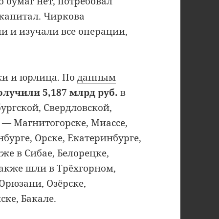
о бумаг нет, потребовал
 капитал. Чиркова
и и изучали все операции,
ки и юрлица. По
данным
олучили 5,187 млрд руб.
в
бургской, Свердловской,
 — Магнитогорске, Миассе,
бурге, Орске, Екатеринбурге,
же в Сибае, Белорецке,
акже шли в Трёхгорном,
 Юрюзани, Озёрске,
ке, Бакале.