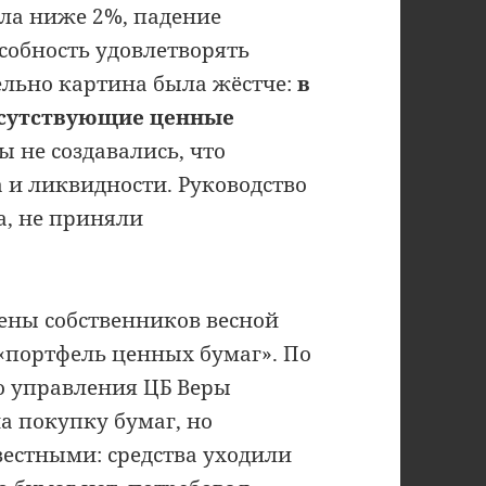
ала ниже 2%, падение
обность удовлетворять
ельно картина была жёстче:
в
тсутствующие ценные
ы не создавались, что
 и ликвидности. Руководство
а, не приняли
мены собственников весной
«портфель ценных бумаг». По
о управления ЦБ Веры
а покупку бумаг, но
вестными: средства уходили