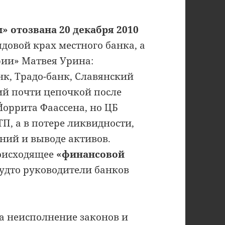
» отозвана 20 декабря 2010
ядовой крах местного банка, а
рии» Матвея Урина:
к, Традо-банк, Славянский
й почти цепочкой после
Йоррита Фаассена, но ЦБ
ТП, а в потере ликвидности,
ий и выводе активов.
роисходящее
«финансовой
 будто руководители банков
а неисполнение законов и