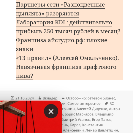
Партнёры сети «Разноцветные
цыплята» разоряются
Лаборатория KDL: действительно
прибыль 250 тысяч рублей в месяц?
Франшиза айстудио.рф: плохие
знаки
«13 правил» (Алексей Омельченко).
Навязчивая франшиза крафтового
пива?
Опубликовано
Автор
Рубрики
21.10.2024
Вкладер
Осторожно: сетевой бизнес
,
Метки
Отзывы
,
Пирамиды и признаки
,
Самое интересное
RC
×
Group отзывы
,
Александр Бастрыкин
,
Алексей Диденко
,
Антон
Чесноков
,
Богдан Францишко
,
Борис Маркаров
,
Владимир
Васенин
,
Дмитрий Лазаров
,
Дмитрий Усанов
,
Егор Патов
,
Елена Мищенко
,
Ижевск
,
Казань
,
Киров
,
Константин
Лошковец
,
Лазаров Дмитрий Алексеевич
,
Ленар Давлетшин
,