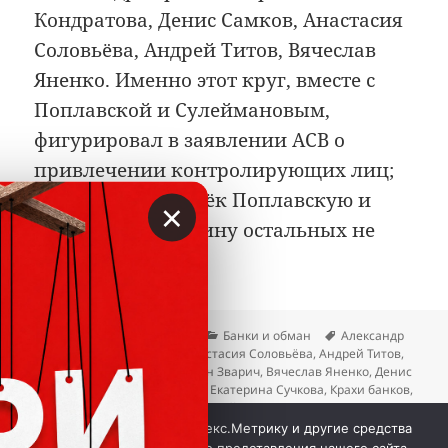
Кондратова, Денис Самков, Анастасия
Соловьёва, Андрей Титов, Вячеслав
Яненко. Именно этот круг, вместе с
Поплавской и Сулеймановым,
фигурировал в заявлении АСВ о
привлечении контролирующих лиц;
суд в итоге привлёк Поплавскую и
×
Сулейманова, а вину остальных не
доказал.
Опубликовано
Автор
Рубрики
Метки
03.07.2026
Вкладер
Банки и обман
Александр
Бортник
,
Альберт Асрян
,
Анастасия Соловьёва
,
Андрей Титов
,
Анжелика Поплавская
,
Богдан Зварич
,
Вячеслав Яненко
,
Денис
Самков
,
Дмитрий Клеточкин
,
Екатерина Сучкова
,
Крахи банков
,
Лариса Кондратова
,
Руслан Сулейманов
,
Светлана Гречаная
,
к записи Сомнительная
Татьяна Любина
Добавить комментарий
Мы используем куки, Яндекс.Метрику и другие средства