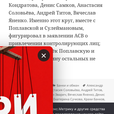
Кондратова, Денис Самков, Анастасия
Соловьёва, Андрей Титов, Вячеслав
Яненко. Именно этот круг, вместе с
Поплавской и Сулеймановым,
фигурировал в заявлении АСВ о
привлечении контролирующих лиц;
суд в итоге привлёк Поплавскую и
×
Сулейманова, а вину остальных не
доказал.
Опубликовано
Автор
Рубрики
Метки
03.07.2026
Вкладер
Банки и обман
Александр
Бортник
,
Альберт Асрян
,
Анастасия Соловьёва
,
Андрей Титов
,
Анжелика Поплавская
,
Богдан Зварич
,
Вячеслав Яненко
,
Денис
Самков
,
Дмитрий Клеточкин
,
Екатерина Сучкова
,
Крахи банков
,
Лариса Кондратова
,
Руслан Сулейманов
,
Светлана Гречаная
,
к записи Сомнительная
Татьяна Любина
Добавить комментарий
Мы используем куки, Яндекс.Метрику и другие средства