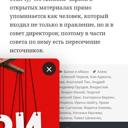
открытых материалах прямо
упоминается как человек, который
входил не только в правление, но и в
совет директоров; поэтому в части
совета по нему есть пересечение
источников.
×
Опубликовано
Автор
Рубрики
Метки
22.04.2026
Вкладер
Банки и обман
Алекс
Пеццоли
,
Александр Зурабов
,
Алексей Чирков
,
Али Аджина
,
Али Одей Аджин
,
Алла Горелова
,
Анатолий Тян
,
Андрей
Болотов
,
Вероника Челяби
,
Владимир Груздев
,
Владислав
Резник
,
Владислав Ситников
,
Генрих Малой
,
Георгий
Беджамов
,
Дмитрий Лицов
,
Евгений Орас
,
Екатерина Берлин
,
Екатерина Глушакова
,
Елена Лирина
,
Ирина Шойгу
,
Крахи
банков
,
Лариса Маркус
,
Максим Сытников
,
Марина Клюева
,
Наталья Бурыкина
,
Наталья Долина
,
Наталья Квачева
,
Николай Чилингаров
,
Ольга Мулина
,
Павел Шимачек
,
Светлана Ткач
,
Сергей Рязанцев
,
Юлия Воронкова
,
Юрий
к записи Внешпромбанк: сист