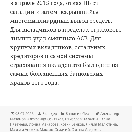
в апреле 2015 года, отказ ЦБ от
санации и затем вскрывшийся
многомиллиардный вывод средств.
Для вкладчиков в пределах страхового
лимита удар смягчило АСВ. Для
крупных вкладчиков, остальных
кредиторов и самой системы
страхования вкладов это был один из
самых болезненных банковских
крахов того года.
Опубликовано
Автор
Рубрики
Метки
08.07.2026
Вкладер
Банки и обман
Александр
Мазанов
,
Александр Сентяков
,
Вячеслав Чикалин
,
Елена
Плетнева
,
Ирина Макарова
,
Крахи банков
,
Лилия Малютина
,
Максим Анохин
,
Максим Осадчий
,
Оксана Авдюкова