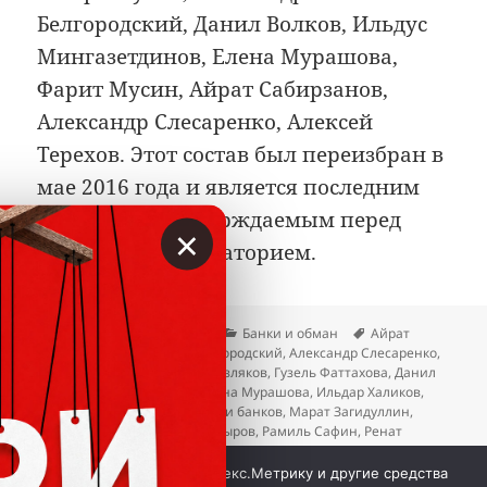
Белгородский, Данил Волков, Ильдус
Мингазетдинов, Елена Мурашова,
Фарит Мусин, Айрат Сабирзанов,
Александр Слесаренко, Алексей
Терехов. Этот состав был переизбран в
мае 2016 года и является последним
публично подтверждаемым перед
×
декабрьским мораторием.
Опубликовано
Автор
Рубрики
Метки
23.04.2026
Вкладер
Банки и обман
Айрат
Сабирзанов
,
Александр Белгородский
,
Александр Слесаренко
,
Алексей Терехов
,
Вадим Мерзляков
,
Гузель Фаттахова
,
Данил
Волков
,
Елена Леушина
,
Елена Мурашова
,
Ильдар Халиков
,
Ильдус Мингазетдинов
,
Крахи банков
,
Марат Загидуллин
,
Наиля Тагирова
,
Рамиль Насыров
,
Рамиль Сафин
,
Ренат
Долотин
,
Роберт Мусин
,
Роза Якушкина
,
Рустам Хакимов
,
к записи
Сергей Мещанов
,
Фарит Мусин
Добавить комментарий
Мы используем куки, Яндекс.Метрику и другие средства