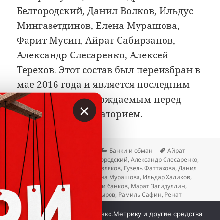
Белгородский, Данил Волков, Ильдус
Мингазетдинов, Елена Мурашова,
Фарит Мусин, Айрат Сабирзанов,
Александр Слесаренко, Алексей
Терехов. Этот состав был переизбран в
мае 2016 года и является последним
публично подтверждаемым перед
×
декабрьским мораторием.
Опубликовано
Автор
Рубрики
Метки
23.04.2026
Вкладер
Банки и обман
Айрат
Сабирзанов
,
Александр Белгородский
,
Александр Слесаренко
,
Алексей Терехов
,
Вадим Мерзляков
,
Гузель Фаттахова
,
Данил
Волков
,
Елена Леушина
,
Елена Мурашова
,
Ильдар Халиков
,
Ильдус Мингазетдинов
,
Крахи банков
,
Марат Загидуллин
,
Наиля Тагирова
,
Рамиль Насыров
,
Рамиль Сафин
,
Ренат
Долотин
,
Роберт Мусин
,
Роза Якушкина
,
Рустам Хакимов
,
к записи
Сергей Мещанов
,
Фарит Мусин
Добавить комментарий
Мы используем куки, Яндекс.Метрику и другие средства