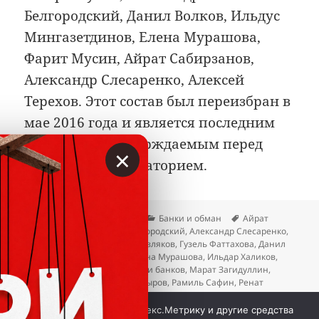
Белгородский, Данил Волков, Ильдус
Мингазетдинов, Елена Мурашова,
Фарит Мусин, Айрат Сабирзанов,
Александр Слесаренко, Алексей
Терехов. Этот состав был переизбран в
мае 2016 года и является последним
публично подтверждаемым перед
×
декабрьским мораторием.
Опубликовано
Автор
Рубрики
Метки
23.04.2026
Вкладер
Банки и обман
Айрат
Сабирзанов
,
Александр Белгородский
,
Александр Слесаренко
,
Алексей Терехов
,
Вадим Мерзляков
,
Гузель Фаттахова
,
Данил
Волков
,
Елена Леушина
,
Елена Мурашова
,
Ильдар Халиков
,
Ильдус Мингазетдинов
,
Крахи банков
,
Марат Загидуллин
,
Наиля Тагирова
,
Рамиль Насыров
,
Рамиль Сафин
,
Ренат
Долотин
,
Роберт Мусин
,
Роза Якушкина
,
Рустам Хакимов
,
к записи
Сергей Мещанов
,
Фарит Мусин
Добавить комментарий
Мы используем куки, Яндекс.Метрику и другие средства