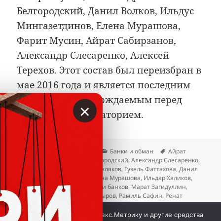
Белгородский, Данил Волков, Ильдус
Мингазетдинов, Елена Мурашова,
Фарит Мусин, Айрат Сабирзанов,
Александр Слесаренко, Алексей
Терехов. Этот состав был переизбран в
мае 2016 года и является последним
публично подтверждаемым перед
×
декабрьским мораторием.
Опубликовано
Автор
Рубрики
Метки
23.04.2026
Вкладер
Банки и обман
Айрат
Сабирзанов
,
Александр Белгородский
,
Александр Слесаренко
,
Алексей Терехов
,
Вадим Мерзляков
,
Гузель Фаттахова
,
Данил
Волков
,
Елена Леушина
,
Елена Мурашова
,
Ильдар Халиков
,
Ильдус Мингазетдинов
,
Крахи банков
,
Марат Загидуллин
,
Наиля Тагирова
,
Рамиль Насыров
,
Рамиль Сафин
,
Ренат
Долотин
,
Роберт Мусин
,
Роза Якушкина
,
Рустам Хакимов
,
к записи
Сергей Мещанов
,
Фарит Мусин
Добавить комментарий
Мы используем куки, Яндекс.Метрику и другие средства