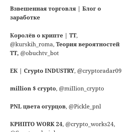
Взвешенная торговля | Блог о
заработке
Королёв о крипте | TT
,
@kurskih_roma,
Теория вероятностей
ТТ,
@obuchtv_bot
ЕК | Crypto INDUSTRY
, @cryptoradar09
million $ crypto
, @miIIion_crypto
PNL цвета огурцов
, @Pickle_pnl
КРИПТО WORK 24
, @crypto_works24,