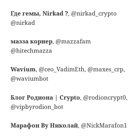
Где гемы, Nirkad ?
, @nirkad_crypto
@nirkad
мазза корнер
, @mazzafam
@hitechmazza
Wavium
, @ceo_VadimEth, @maxes_crp,
@waviumbot
Блог Родиона | Crypto
, @rodioncrypt0,
@vipbyrodion_bot
Марафон By Николай
, @NickMarafon1