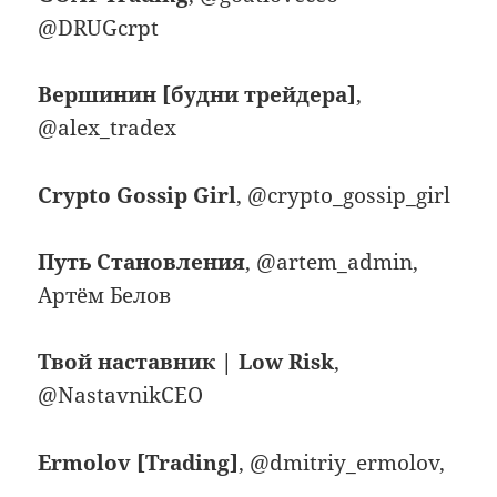
@DRUGcrpt
Вершинин [будни трейдера]
,
@alex_tradex
Crypto Gossip Girl
, @crypto_gossip_girl
Путь Становления
, @artem_admin,
Артём Белов
Твой наставник | Low Risk
,
@NastavnikCEO
Ermolov [Trading]
, @dmitriy_ermolov,