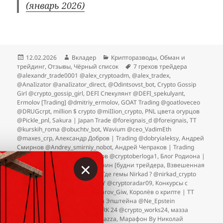
(январь 2026)
Опубликовано
Автор
Рубрики
12.02.2026
Вкладер
Крипторазводы
,
Обман и
Метки
трейдинг
,
Отзывы
,
Чёрный список
7 грехов трейдера
@alexandr_trade0001 @alex_cryptoadm
,
@alex_tradex
,
@AnaIizator @anaIizator_direct
,
@Odintsovst_bot
,
Crypto Gossip
Girl @crypto_gossip_girl
,
DEFI Спекулянт @DEFI_spekulyant
,
Ermolov [Trading] @dmitriy_ermolov
,
GOAT Trading @goatloveceo
@DRUGcrpt
,
million $ crypto @miIIion_crypto
,
PNL цвета огурцов
@Pickle_pnl
,
Sakura | Japan Trade @foreignais_d @foreignais
,
TT
@kurskih_roma @obuchtv_bot
,
Wavium @ceo_VadimEth
@maxes_crp
,
Александр Добров | Trading @dobryialeksy
,
Андрей
Смирнов @Andrey_smirniy_nobot
,
Андрей Чепраков | Trading
@chepr777
,
Берлога криптанов @cryptoberloga1
,
Блог Родиона |
×
Crypto @rodioncrypt0
,
Вершинин [будни трейдера
,
Взвешенная
торговля | Блог о заработке
,
Где гемы Nirkad ? @nirkad_crypto
@nirkad
,
ЕК | Crypto INDUSTRY @cryptoradar09
,
Конкурсы с
Александром | Крипто @Xabarov_Giw
,
Королёв о крипте | TT
Теория вероятностей
,
Крипта Эпштейна @Ne_Epstein
@Epstein_Crypto
,
КРИПТО WORK 24 @crypto_works24
,
мазза
корнер @mazzafam @hitechmazza
,
Марафон By Николай