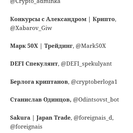
@Crypto_adminka
Конкурсы с Александром | Крипто
,
@Xabarov_Giw
Марк 50Х | Трейдинг
, @Mark50X
DEFI Спекулянт
, @DEFI_spekulyant
Берлога криптанов
, @cryptoberloga1
Станислав Одинцов,
@Odintsovst_bot
Sakura | Japan Trade
, @foreignais_d,
@foreignais