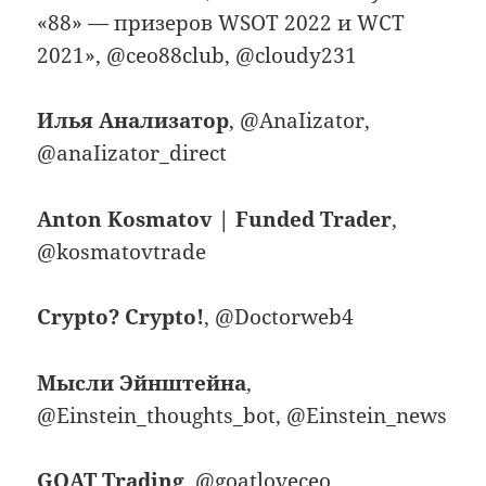
«88» — призеров WSOT 2022 и WCT
2021», @ceo88club, @cloudy231
Илья Анализатор
, @AnaIizator,
@anaIizator_direct
Anton Kosmatov | Funded Trader
,
@kosmatovtrade
Crypto? Crypto!
, @Doctorweb4
Мысли Эйнштейна
,
@Einstein_thoughts_bot, @Einstein_news
GOAT Trading
, @goatloveceo