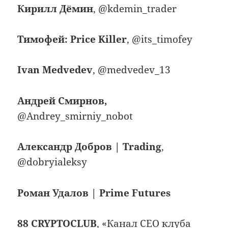
Кирилл Дёмин
, @kdemin_trader
Тимофей: Price Killer
, @its_timofey
Ivan Medvedev
, @medvedev_13
Андрей Смирнов,
@Andrey_smirniy_nobot
Александр Добров | Trading
,
@dobryialeksy
Роман Удалов | Prime Futures
88 CRYPTOCLUB
, «Канал СЕО клуба