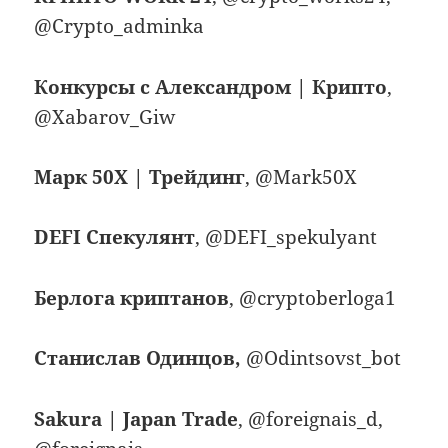
@Crypto_adminka
Конкурсы с Александром | Крипто
,
@Xabarov_Giw
Марк 50Х | Трейдинг
, @Mark50X
DEFI Спекулянт
, @DEFI_spekulyant
Берлога криптанов
, @cryptoberloga1
Станислав Одинцов,
@Odintsovst_bot
Sakura | Japan Trade
, @foreignais_d,