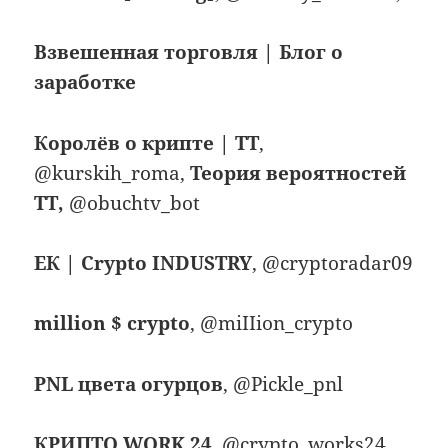
Взвешенная торговля | Блог о
заработке
Королёв о крипте | TT
,
@kurskih_roma,
Теория вероятностей
ТТ,
@obuchtv_bot
ЕК | Crypto INDUSTRY
, @cryptoradar09
million $ crypto
, @miIIion_crypto
PNL цвета огурцов
, @Pickle_pnl
КРИПТО WORK 24
, @crypto_works24,