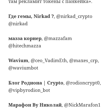
там рекламит токены с панкейка».
Где гемы, Nirkad ?
, @nirkad_crypto
@nirkad
мазза корнер
, @mazzafam
@hitechmazza
Wavium
, @ceo_VadimEth, @maxes_crp,
@waviumbot
Блог Родиона | Crypto
, @rodioncrypt0,
@vipbyrodion_bot
Марафон By Николай
, @NickMarafon1