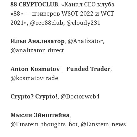
88 CRYPTOCLUB
, «Канал СЕО клуба
«88» — призеров WSOT 2022 и WCT
2021», @ceo88club, @cloudy231
Илья Анализатор
, @AnaIizator,
@anaIizator_direct
Anton Kosmatov | Funded Trader
,
@kosmatovtrade
Crypto? Crypto!
, @Doctorweb4
Мысли Эйнштейна
,
@Einstein_thoughts_bot, @Einstein_news