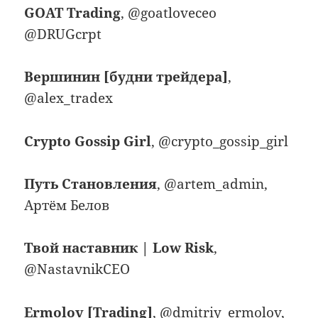
GOAT Trading
, @goatloveceo
@DRUGcrpt
Вершинин [будни трейдера]
,
@alex_tradex
Crypto Gossip Girl
, @crypto_gossip_girl
Путь Становления
, @artem_admin,
Артём Белов
Твой наставник | Low Risk
,
@NastavnikCEO
Ermolov [Trading]
, @dmitriy_ermolov,