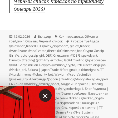
Чёрный список каналов по трейдингу
(январь 2026)
Опубликовано
Автор
Рубрики
12.02.2026
Вкладер
Крипторазводы
,
Обман и
Метки
трейдинг
,
Отзывы
,
Чёрный список
7 грехов трейдера
@alexandr_trade0001 @alex_cryptoadm
,
@alex_tradex
,
@AnaIizator @anaIizator_direct
,
@Odintsovst_bot
,
Crypto Gossip
Girl @crypto_gossip_girl
,
DEFI Спекулянт @DEFI_spekulyant
,
Ermolov [Trading] @dmitriy_ermolov
,
GOAT Trading @goatloveceo
@DRUGcrpt
,
million $ crypto @miIIion_crypto
,
PNL цвета огурцов
@Pickle_pnl
,
Sakura | Japan Trade @foreignais_d @foreignais
,
TT
@kurskih_roma @obuchtv_bot
,
Wavium @ceo_VadimEth
@maxes_crp
,
Александр Добров | Trading @dobryialeksy
,
Андрей
Смирнов @Andrey_smirniy_nobot
,
Андрей Чепраков | Trading
@chepr777
,
Берлога криптанов @cryptoberloga1
,
Блог Родиона |
×
Crypto @rodioncrypt0
,
Вершинин [будни трейдера
,
Взвешенная
торговля | Блог о заработке
,
Где гемы Nirkad ? @nirkad_crypto
@nirkad
,
ЕК | Crypto INDUSTRY @cryptoradar09
,
Конкурсы с
Александром | Крипто @Xabarov_Giw
,
Королёв о крипте | TT
Теория вероятностей
,
Крипта Эпштейна @Ne_Epstein
@Epstein_Crypto
,
КРИПТО WORK 24 @crypto_works24
,
мазза