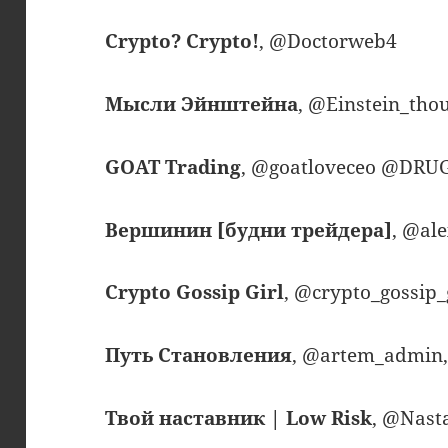
Crypto? Crypto!
, @Doctorweb4
Мысли Эйнштейна
, @Einstein_tho
GOAT Trading
, @goatloveceo @DRU
Вершинин [будни трейдера]
, @al
Crypto Gossip Girl
, @crypto_gossip_
Путь Становления
, @artem_admin
Твой наставник | Low Risk
, @Nast