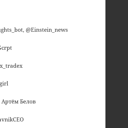
ughts_bot, @Einstein_news
Gcrpt
ex_tradex
girl
, Артём Белов
avnikCEO