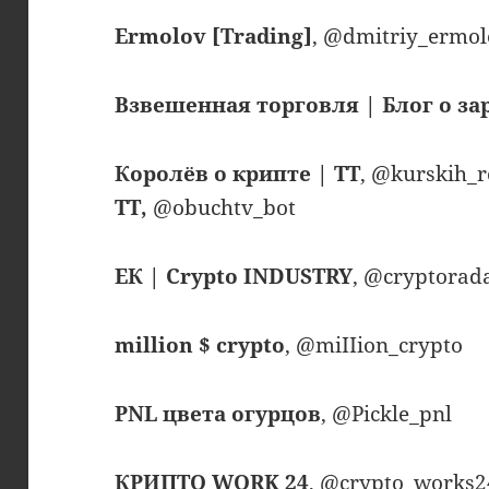
Ermolov [Trading]
, @dmitriy_ermol
Взвешенная торговля | Блог о за
Королёв о крипте | TT
, @kurskih_
ТТ,
@obuchtv_bot
ЕК | Crypto INDUSTRY
, @cryptorad
million $ crypto
, @miIIion_crypto
PNL цвета огурцов
, @Pickle_pnl
КРИПТО WORK 24
, @crypto_works