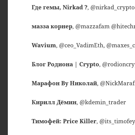
Где гемы, Nirkad ?
, @nirkad_crypt
мазза корнер
, @mazzafam @hitec
Wavium
, @ceo_VadimEth, @maxes_
Блог Родиона | Crypto
, @rodioncr
Марафон By Николай
, @NickMara
Кирилл Дёмин
, @kdemin_trader
Тимофей: Price Killer
, @its_timofe