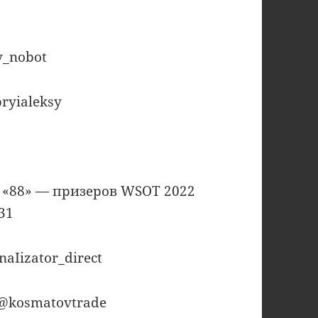
y_nobot
ryialeksy
а «88» — призеров WSOT 2022
31
naIizator_direct
 @kosmatovtrade