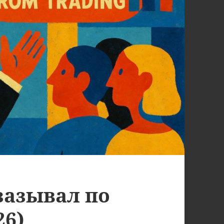
зазывал по
26)