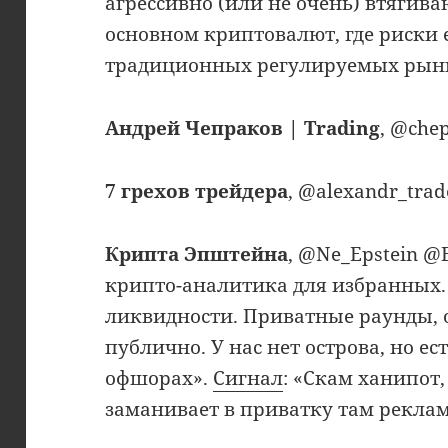
агрессивно (или не очень) втягива
основном криптовалют, где риски 
традиционных регулируемых рын
Андрей Чепраков | Trading
, @che
7 грехов трейдера
, @alexandr_tra
Крипта Эпштейна
, @Ne_Epstein @
крипто-аналитика для избранных.
ликвидности. Приватные раунды, о
публично. У нас нет острова, но е
офшорах».
Сигнал
: «Скам ханипот
заманивает в приватку там реклам