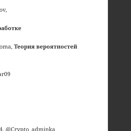
ov,
работке
roma,
Теория вероятностей
ar09
24, @Crypto_adminka