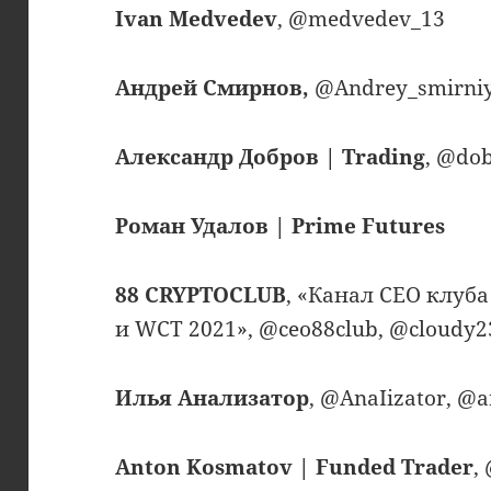
Ivan Medvedev
, @medvedev_13
Андрей Смирнов,
@Andrey_smirni
Александр Добров | Trading
, @dob
Роман Удалов | Prime Futures
88 CRYPTOCLUB
, «Канал СЕО клуб
и WCT 2021», @ceo88club, @cloudy2
Илья Анализатор
, @AnaIizator, @a
Anton Kosmatov | Funded Trader
,