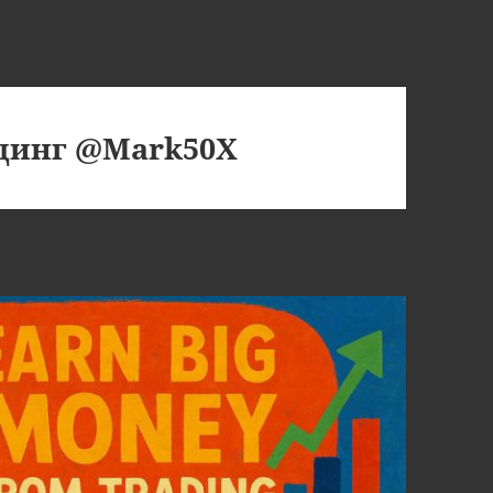
йдинг @Mark50X