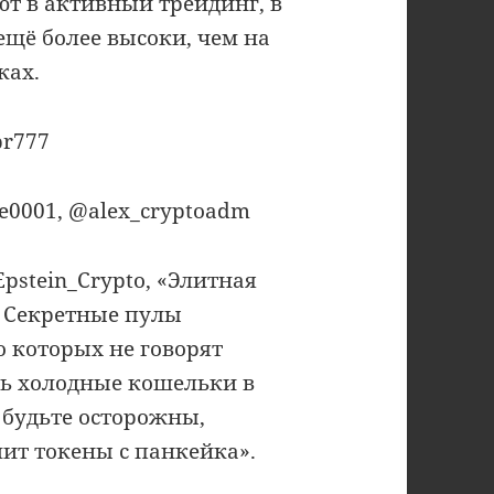
ют в активный трейдинг, в
ещё более высоки, чем на
ках.
pr777
de0001, @alex_cryptoadm
Epstein_Crypto, «Элитная
 Секретные пулы
 которых не говорят
сть холодные кошельки в
, будьте осторожны,
ит токены с панкейка».