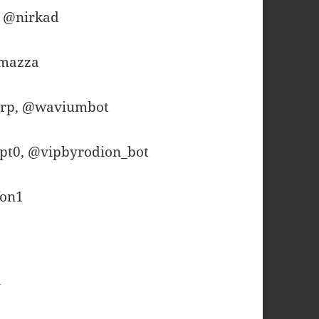
o @nirkad
hmazza
crp, @waviumbot
ypt0, @vipbyrodion_bot
fon1
y