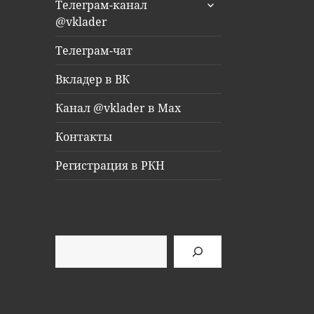
раскрыть
Телеграм-канал
дочернее
@vklader
меню
Телеграм-чат
Вкладер в ВК
Канал @vklader в Max
Контакты
Регистрация в РКН
Поиск