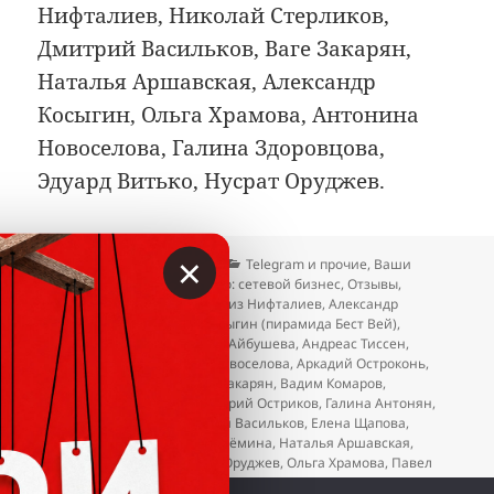
Нифталиев, Николай Стерликов,
Дмитрий Васильков, Ваге Закарян,
Наталья Аршавская, Александр
Косыгин, Ольга Храмова, Антонина
Новоселова, Галина Здоровцова,
Эдуард Витько, Нусрат Оруджев.
×
Опубликовано
Автор
Рубрики
13.02.2026
Вкладер
Telegram и прочие
,
Ваши
отзывы и жалобы
,
Осторожно: сетевой бизнес
,
Отзывы
,
Метки
Пирамида Василенко
Азиз Нифталиев
,
Александр
Качановский
,
Александр Косыгин (пирамида Бест Вей)
,
Александр Пивовар
,
Альфия Айбушева
,
Андреас Тиссен
,
Андрей Вестов
,
Антонина Новоселова
,
Аркадий Остроконь
,
Балжан Молдасанова
,
Ваге Закарян
,
Вадим Комаров
,
Валентина Муромцева
,
Валерий Остриков
,
Галина Антонян
,
Галина Здоровцова
,
Дмитрий Васильков
,
Елена Щапова
,
Ксения Горбачева
,
Лариса Ерёмина
,
Наталья Аршавская
,
Николай Стерликов
,
Нусрат Оруджев
,
Ольга Храмова
,
Павел
Жданов
,
Татьяна Тарасова
,
Эдуард Витько