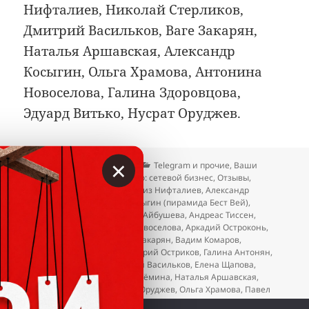
Нифталиев, Николай Стерликов,
Дмитрий Васильков, Ваге Закарян,
Наталья Аршавская, Александр
Косыгин, Ольга Храмова, Антонина
Новоселова, Галина Здоровцова,
Эдуард Витько, Нусрат Оруджев.
×
Опубликовано
Автор
Рубрики
13.02.2026
Вкладер
Telegram и прочие
,
Ваши
отзывы и жалобы
,
Осторожно: сетевой бизнес
,
Отзывы
,
Метки
Пирамида Василенко
Азиз Нифталиев
,
Александр
Качановский
,
Александр Косыгин (пирамида Бест Вей)
,
Александр Пивовар
,
Альфия Айбушева
,
Андреас Тиссен
,
Андрей Вестов
,
Антонина Новоселова
,
Аркадий Остроконь
,
Балжан Молдасанова
,
Ваге Закарян
,
Вадим Комаров
,
Валентина Муромцева
,
Валерий Остриков
,
Галина Антонян
,
Галина Здоровцова
,
Дмитрий Васильков
,
Елена Щапова
,
Ксения Горбачева
,
Лариса Ерёмина
,
Наталья Аршавская
,
Николай Стерликов
,
Нусрат Оруджев
,
Ольга Храмова
,
Павел
Жданов
,
Татьяна Тарасова
,
Эдуард Витько