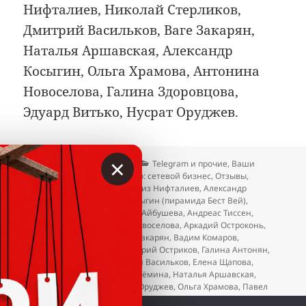
Нифталиев, Николай Стерликов,
Дмитрий Васильков, Ваге Закарян,
Наталья Аршавская, Александр
Косыгин, Ольга Храмова, Антонина
Новоселова, Галина Здоровцова,
Эдуард Витько, Нусрат Оруджев.
×
Опубликовано
Автор
Рубрики
13.02.2026
Вкладер
Telegram и прочие
,
Ваши
отзывы и жалобы
,
Осторожно: сетевой бизнес
,
Отзывы
,
Метки
Пирамида Василенко
Азиз Нифталиев
,
Александр
Качановский
,
Александр Косыгин (пирамида Бест Вей)
,
Александр Пивовар
,
Альфия Айбушева
,
Андреас Тиссен
,
Андрей Вестов
,
Антонина Новоселова
,
Аркадий Остроконь
,
Балжан Молдасанова
,
Ваге Закарян
,
Вадим Комаров
,
Валентина Муромцева
,
Валерий Остриков
,
Галина Антонян
,
Галина Здоровцова
,
Дмитрий Васильков
,
Елена Щапова
,
Ксения Горбачева
,
Лариса Ерёмина
,
Наталья Аршавская
,
Николай Стерликов
,
Нусрат Оруджев
,
Ольга Храмова
,
Павел
Жданов
,
Татьяна Тарасова
,
Эдуард Витько