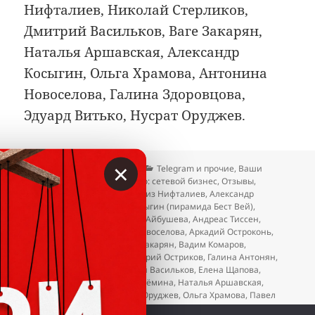
Нифталиев, Николай Стерликов,
Дмитрий Васильков, Ваге Закарян,
Наталья Аршавская, Александр
Косыгин, Ольга Храмова, Антонина
Новоселова, Галина Здоровцова,
Эдуард Витько, Нусрат Оруджев.
×
Опубликовано
Автор
Рубрики
13.02.2026
Вкладер
Telegram и прочие
,
Ваши
отзывы и жалобы
,
Осторожно: сетевой бизнес
,
Отзывы
,
Метки
Пирамида Василенко
Азиз Нифталиев
,
Александр
Качановский
,
Александр Косыгин (пирамида Бест Вей)
,
Александр Пивовар
,
Альфия Айбушева
,
Андреас Тиссен
,
Андрей Вестов
,
Антонина Новоселова
,
Аркадий Остроконь
,
Балжан Молдасанова
,
Ваге Закарян
,
Вадим Комаров
,
Валентина Муромцева
,
Валерий Остриков
,
Галина Антонян
,
Галина Здоровцова
,
Дмитрий Васильков
,
Елена Щапова
,
Ксения Горбачева
,
Лариса Ерёмина
,
Наталья Аршавская
,
Николай Стерликов
,
Нусрат Оруджев
,
Ольга Храмова
,
Павел
Жданов
,
Татьяна Тарасова
,
Эдуард Витько