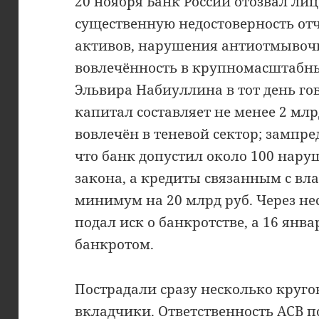
20 ноября Банк России отозвал лиц
существенную недостоверность отч
активов, нарушения антиотмывочн
вовлечённость в крупномасштабн
Эльвира Набиуллина в тот день го
капитал составляет не менее 2 млр
вовлечён в теневой сектор; зампр
что банк допустил около 100 нар
закона, а кредиты связанным с в
минимум на 20 млрд руб. Через нес
подал иск о банкротстве, а 16 янва
банкротом.
Пострадали сразу несколько круго
вкладчики. Ответственность АСВ п