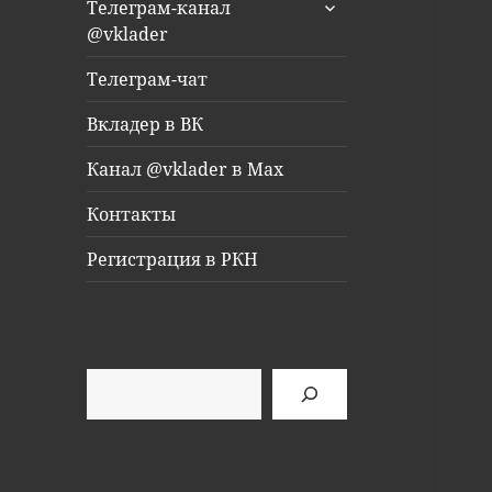
раскрыть
Телеграм-канал
дочернее
@vklader
меню
Телеграм-чат
Вкладер в ВК
Канал @vklader в Max
Контакты
Регистрация в РКН
Поиск