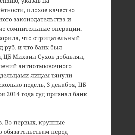
ензию, указав на
ётности, плохое качество
ого законодательства и
ые сомнительные операции.
ворила, что отрицательный
д руб. и что банк был
ед ЦБ Михаил Сухов добавлял,
ушений антиотмывочного
ладельцами лицам тянули
колько недель, 3 декабря, ЦБ
ря 2014 года суд признал банк
в. Во-первых, крупные
о обязательствам перед