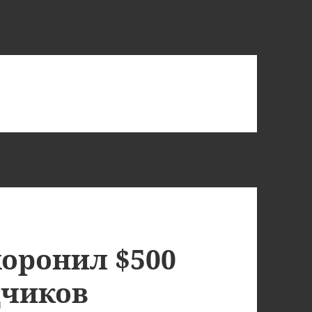
хоронил $500
дчиков