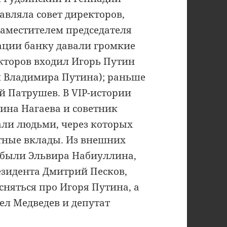
авляла совет директоров,
аместителем председателя
ации банку давали громкие
екторов входил Игорь Путин
м Владимира Путина); раньше
й Патрушев. В VIP-истории
ина Нагаева и советник
ли людьми, через которых
тные вклады. Из внешних
 были Эльвира Набиуллина,
езидента Дмитрий Песков,
няться про Игоря Путина, а
л Медведев и депутат