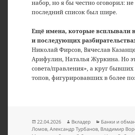
набор, но я бы честно оговорил: н
последний список был шире.
Ещё имена, которые всплывали в
и последующих разбирательства
Николай Фирсов, Вячеслав Казанце
Арифулин, Наталья Журкина. Но эт
совета/правления», а круг бывших
топов, фигурировавших в более по
Опубликовано
Автор
Рубрики
22.04.2026
Вкладер
Банки и обма
Ломов
,
Александр Турбанов
,
Владимир Во