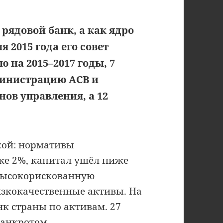
рядовой банк, а как ядро
 2015 года его совет
 на 2015–2017 годы, 7
министрацию АСВ и
ов управления, а 12
кой: нормативы
же 2%, капитал ушёл ниже
«высокорискованную
изкокачественные активы. На
анк страны по активам. 27
банкротом.