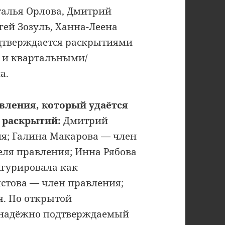
талья Орлова, Дмитрий
гей Зозуль, Ханна-Леена
дтверждается раскрытиями
а и квартальными/
а.
вления, который удаётся
 раскрытий:
Дмитрий
я; Галина Макарова — член
еля правления; Инна Рябова
игурировала как
лстова — член правления;
я. По открытой
 надёжно подтверждаемый