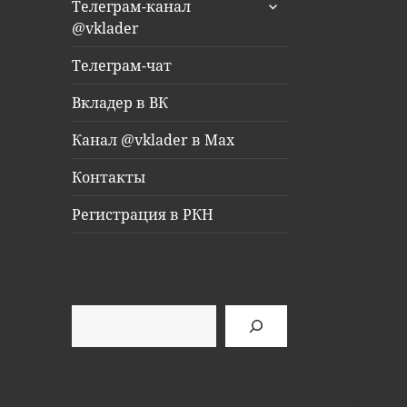
раскрыть
Телеграм-канал
дочернее
@vklader
меню
Телеграм-чат
Вкладер в ВК
Канал @vklader в Max
Контакты
Регистрация в РКН
Поиск