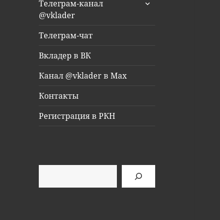
раскрыть
Телеграм-канал
дочернее
@vklader
меню
Телеграм-чат
Вкладер в ВК
Канал @vklader в Max
Контакты
Регистрация в РКН
Поиск