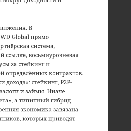
 вокруг доходности и
вижения. В
WD Global прямо
ртнёрская система,
ой ссылке, восьмиуровневая
усы за стейкинг и
ей определённых контрактов.
 дохода»: стейкинг, P2P-
, залоги и займы. Иначе
нета», а типичный гибрид
тренняя экономика завязана
тников, которых приводят