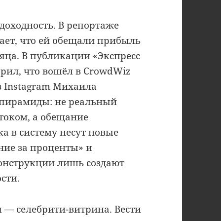
оходность. В репортаже
ает, что ей обещали прибыль
сяца. В публикации «Экспресс
рил, что вошёл в CrowdWiz
з Instagram Михаила
й пирамиды: не реальный
током, а обещание
ка в систему несут новые
ание за проценты» и
конструкции лишь создают
сти.
я — селебрити-витрина. Вести