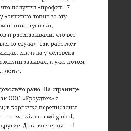
 что получил «профит 17
у «активно топит за эту
 машины, тусовки,
в и рассказывали, что всё
вая со стула». Так работает
мидах: сначала у человека
м жизни зазывал, а уже потом
ность».
довольно рано. На странице
ак ООО «Краудтех» с
; в карточке перечислены
— crowdwiz.ru, cwd.global,
и другие. Дата внесения — 1