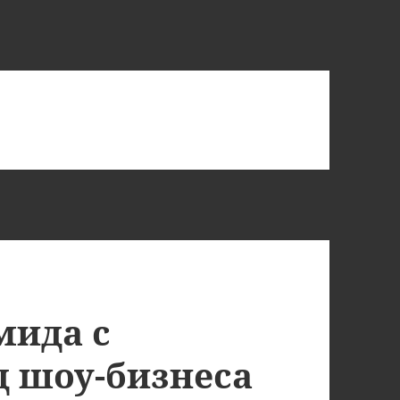
мида с
д шоу-бизнеса