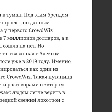
и в туман. Под этим брендом
топроект: по данным
да у первого CrowdWiz
е 7 миллионов долларов, а к
и сошла на нет. Но
кта, связанная с Алексом
оле уже в 2019 году. Именно
нироваться как один из
ого CrowdWiz. Такая путаница
 и разговорами о «втором
жам: людям легче верить в
ередной свежий лохотрон с