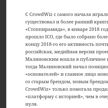
С CrowdWiz с самого начала играл
существовал и более ранний крип
«Стоппирамида», в январе 2018 го
прошло ICO, где было собрано боле
концу 2018-го его активность почт
российская, медийная версия прое
Малиновским вошла в публичное п
тогда Малиновский начал позицио
«основателей» и главное лицо нов
со старым брендом, новым брендом
CrowdWiz» только помогала прода
«платформу с историей», чем в оч
нуля.