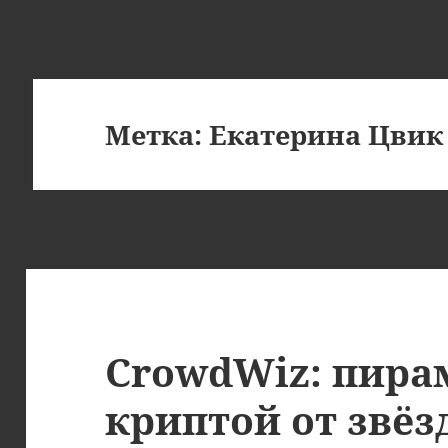
Метка:
Екатерина Цвик
CrowdWiz: пира
криптой от звёз