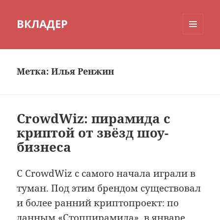
ВКЛАДЕР
МЕНЮ
И
ВИДЖЕТЫ
Метка:
Илья Ренжин
CrowdWiz: пирамида с
криптой от звёзд шоу-
бизнеса
С CrowdWiz с самого начала играли в
туман. Под этим брендом существовал
и более ранний криптопроект: по
данным «Стоппирамида», в январе