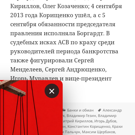
Кириллов, Олег Козаченко; 4 сентября
2013 года Корищенко ушёл, а с 5
сентября обязанности председателя
правления исполняла Боргардт. В
судебных исках АСВ по краху среди
руководителей периода банкротства
также фигурировали Сергей
Менделеев, Сергей Андрющенко,
Игорь Муравлев и вице-президент
×
Галина Зима.
Опубликовано
Автор
Рубрики
Метки
23.04.2026
Вкладер
Банки и обман
Александр
Хандруев
,
Василий Свинарчук
,
Владимир Гезин
,
Владимир
Нестеренко
,
Галина Зима
,
Дмитрий Кириллов
,
Игорь Дубов
,
Игорь Муравлев
,
Игорь Чурсин
,
Константин Корищенко
,
Крахи
банков
,
Лев Новиков
,
Максим Пальчун
,
Максим Щербаков
,