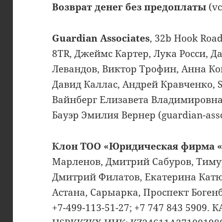
Возврат денег без предоплаты
(vc
Guardian Associates
, 32b Hook Road
8TR, Джеймс Картер, Лука Росси, Д
Левандов, Виктор Трофин, Анна Ко
Давид Каллас, Андрей Кравченко, Sa
Вайнберг Елизавета Владимировна
Бауэр Эмилия Вернер (guardian-asso
Клон ТОО «Юридическая фирма «
Марленов, Дмитрий Сабуров, Тимур
Дмитрий Филатов, Екатерина Катюк
Астана, Сарыарка, Проспект Богенба
+7-499-113-51-27; +7 747 843 5909. 