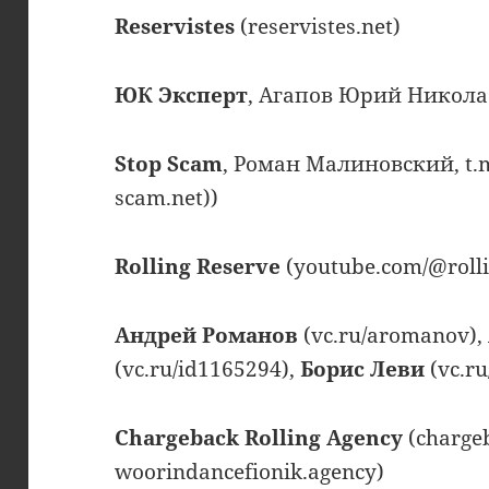
Reservistes
(reservistes.net)
ЮК Эксперт
, Агапов Юрий Никол
Stop Scam
, Роман Малиновский, t.m
scam.net))
Rolling Reserve
(youtube.com/@rolli
Андрей Романов
(vc.ru/aromanov),
(vc.ru/id1165294),
Борис Леви
(vc.ru
Chargeback Rolling Agency
(chargeb
woorindancefionik.agency)