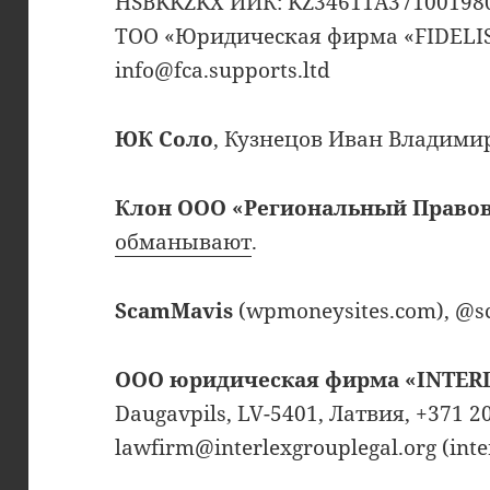
HSBKKZKX ИИК: KZ34611A37100198
ТОО «Юридическая фирма «FIDELIS»
info@fca.supports.ltd
ЮК Соло
, Кузнецов Иван Владими
Клон ООО «Региональный Правов
обманывают
.
ScamMavis
(wpmoneysites.com), @
ООО юридическая фирма «INTER
Daugavpils, LV-5401, Латвия, +371 2
lawfirm@interlexgrouplegal.org (inte