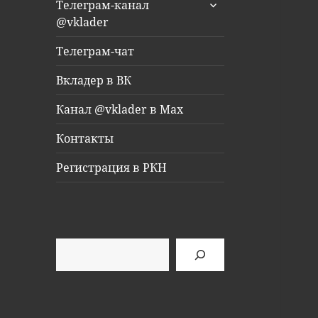
раскрыть
Телеграм-канал
дочернее
@vklader
меню
Телеграм-чат
Вкладер в ВК
Канал @vklader в Max
Контакты
Регистрация в РКН
Поиск