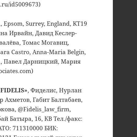
.ru/id5009673)
, Epsom, Surrey, England, KT19
ана Ирвайн, Давид Кеслер-
валёва, Томас Могавиц,
ra Castro, Anna-Maria Belgin,
, Павел Дарницкий, Мария
ciates.com)
FIDELIS»
, Фиделис, Нурлан
 Ахметов, Габит Балтабаев,
ова, @Fidelis_law_firm,
й Батыра, 16, КВ Тел./факс:
КАТО: 711310000 БИК: