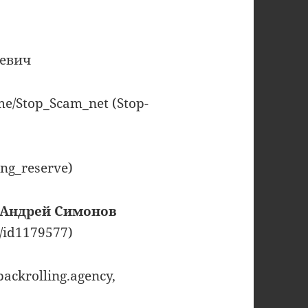
аевич
e/Stop_Scam_net (Stop-
ng_reserve)
Андрей Симонов
/id1179577)
ackrolling.agency,