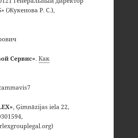
0121 Генеральный директор
 (Жукенова Р. С.),
рович
ой Сервис»
.
Как
scammavis7
LEX»
, Ģimnāzijas iela 22,
0301594,
rlexgrouplegal.org)