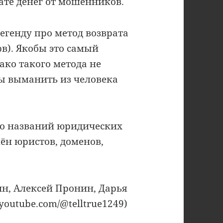
ате денег от мошенников.
генду про метод возврата
ерв). Якобы это самый
ако такого метода не
бы выманить из человека
о названий юридических
ён юристов, доменов,
вин, Алексей Пронин, Дарья
, youtube.com/@telltrue1249)