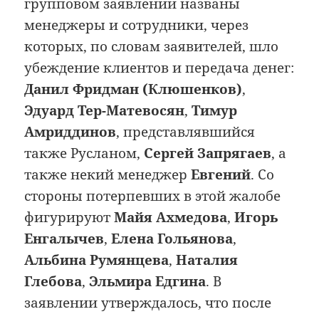
групповом заявлении названы
менеджеры и сотрудники, через
которых, по словам заявителей, шло
убеждение клиентов и передача денег:
Данил Фридман (Клюшенков)
,
Эдуард Тер-Матевосян
,
Тимур
Амриддинов
, представлявшийся
также Русланом,
Сергей Запрягаев
, а
также некий менеджер
Евгений
. Со
стороны потерпевших в этой жалобе
фигурируют
Майя Ахмедова
,
Игорь
Енгалычев
,
Елена Гольянова
,
Альбина Румянцева
,
Наталия
Глебова
,
Эльмира Едгина
. В
заявлении утверждалось, что после