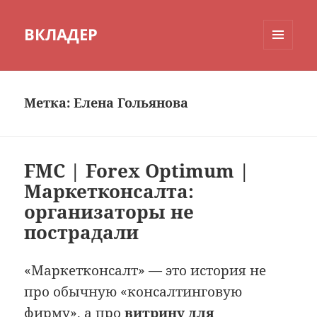
ВКЛАДЕР
МЕНЮ
И
ВИДЖЕТЫ
Метка:
Елена Гольянова
FMC | Forex Optimum |
Маркетконсалта:
организаторы не
пострадали
«Маркетконсалт» — это история не
про обычную «консалтинговую
фирму», а про
витрину для