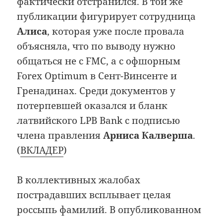
фактически отстранился. В той же
публикации фигурирует сотрудница
Алиса
, которая уже после провала
объясняла, что по выводу нужно
общаться не с FMC, а с офшорным
Forex Optimum в Сент-Винсенте и
Гренадинах. Среди документов у
потерпевшей оказался и бланк
латвийского LPB Bank с подписью
члена правления
Арниса Калверша
.
(
ВКЛАДЕР
)
В коллективных жалобах
пострадавших всплывает целая
россыпь фамилий. В опубликованном