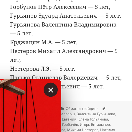
Горбунов Пётр Алексеевич — 5 лет,
Гурьянов Эдуард Анатольевич — 5 лет,
Гурьянова Валентина Владимировна
— 5 лет,
Крджацян М.А. — 5 лет,
Нестеров Михаил Александрович — 5
лет,
Нестерова Л.Э. — 5 лет,
Пасько Станислав Валериевич — 5 лет,
×
Силаев Олег Васильевич — 5 лет.
Опубликовано
Автор
Рубрики
Метки
23.04.2026
Вкладер
Обман и трейдинг
Альбина Румянцева
,
Арнис Калверш
,
Валентина Гурьянова
,
Данил Фридман Клюшенков
,
Евгений
,
Елена Гольянова
,
Жамшидбек Ташбеков
,
Игорь Горбачёв
,
Игорь Енгалычев
,
Крджацян М.А.
,
Майя Ахмедова
,
Михаил Нестеров
,
Наталия