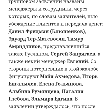
групповом заявлении названы
менеджеры и сотрудники, через
которых, по словам заявителей, шло
убеждение клиентов и передача денег:
Данил Фридман (Клюшенков)
,
Эдуард Тер-Матевосян
,
Тимур
Амриддинов
, представлявшийся
также Русланом,
Сергей Запрягаев
, а
также некий менеджер
Евгений
. Со
стороны потерпевших в этой жалобе
фигурируют
Майя Ахмедова
,
Игорь
Енгалычев
,
Елена Гольянова
,
Альбина Румянцева
,
Наталия
Глебова
,
Эльмира Едгина
. В
заявлении утверждалось, что после