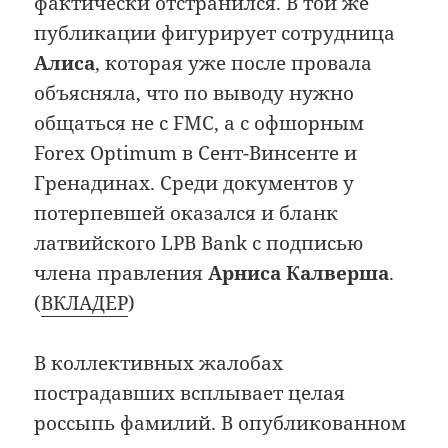
фактически отстранился. В той же
публикации фигурирует сотрудница
Алиса
, которая уже после провала
объясняла, что по выводу нужно
общаться не с FMC, а с офшорным
Forex Optimum в Сент-Винсенте и
Гренадинах. Среди документов у
потерпевшей оказался и бланк
латвийского LPB Bank с подписью
члена правления
Арниса Калверша
.
(
ВКЛАДЕР
)
В коллективных жалобах
пострадавших всплывает целая
россыпь фамилий. В опубликованном