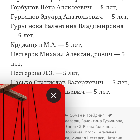
Горбунов Пётр Алексеевич — 5 лет,
Гурьянов Эдуард Анатольевич — 5 лет,
Гурьянова Валентина Владимировна
— 5 лет,
Крджацян М.А. — 5 лет,
Нестеров Михаил Александрович — 5
лет,
Нестерова Л.Э. — 5 лет,
Пасько Станислав Валериевич — 5 лет,
×
Силаев Олег Васильевич — 5 лет.
Опубликовано
Автор
Рубрики
Метки
23.04.2026
Вкладер
Обман и трейдинг
Альбина Румянцева
,
Арнис Калверш
,
Валентина Гурьянова
,
Данил Фридман Клюшенков
,
Евгений
,
Елена Гольянова
,
Жамшидбек Ташбеков
,
Игорь Горбачёв
,
Игорь Енгалычев
,
Крджацян М.А.
,
Майя Ахмедова
,
Михаил Нестеров
,
Наталия