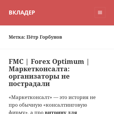
ВКЛАДЕР
МЕНЮ
И
ВИДЖЕТЫ
Метка:
Пётр Горбунов
FMC | Forex Optimum |
Маркетконсалта:
организаторы не
пострадали
«Маркетконсалт» — это история не
про обычную «консалтинговую
фирму», а про
витрину для