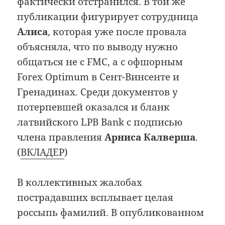
фактически отстранился. В той же
публикации фигурирует сотрудница
Алиса
, которая уже после провала
объясняла, что по выводу нужно
общаться не с FMC, а с офшорным
Forex Optimum в Сент-Винсенте и
Гренадинах. Среди документов у
потерпевшей оказался и бланк
латвийского LPB Bank с подписью
члена правления
Арниса Калверша
.
(
ВКЛАДЕР
)
В коллективных жалобах
пострадавших всплывает целая
россыпь фамилий. В опубликованном