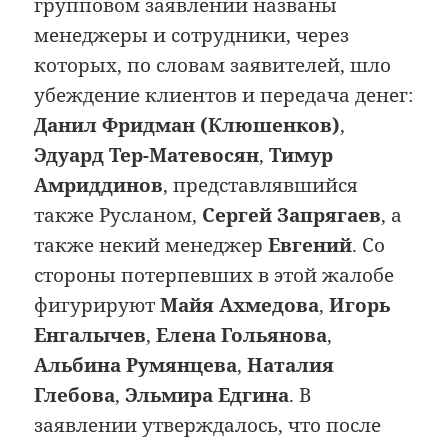
групповом заявлении названы
менеджеры и сотрудники, через
которых, по словам заявителей, шло
убеждение клиентов и передача денег:
Данил Фридман (Клюшенков)
,
Эдуард Тер-Матевосян
,
Тимур
Амриддинов
, представлявшийся
также Русланом,
Сергей Запрягаев
, а
также некий менеджер
Евгений
. Со
стороны потерпевших в этой жалобе
фигурируют
Майя Ахмедова
,
Игорь
Енгалычев
,
Елена Гольянова
,
Альбина Румянцева
,
Наталия
Глебова
,
Эльмира Едгина
. В
заявлении утверждалось, что после