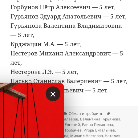
Горбунов Пётр Алексеевич — 5 лет,
Гурьянов Эдуард Анатольевич — 5 лет,
Гурьянова Валентина Владимировна
— 5 лет,
Крджацян М.А. — 5 лет,
Нестеров Михаил Александрович — 5
лет,
Нестерова Л.Э. — 5 лет,
Пасько Станислав Валериевич — 5 лет,
×
Силаев Олег Васильевич — 5 лет.
Опубликовано
Автор
Рубрики
Метки
23.04.2026
Вкладер
Обман и трейдинг
Альбина Румянцева
,
Арнис Калверш
,
Валентина Гурьянова
,
Данил Фридман Клюшенков
,
Евгений
,
Елена Гольянова
,
Жамшидбек Ташбеков
,
Игорь Горбачёв
,
Игорь Енгалычев
,
Крджацян М.А.
,
Майя Ахмедова
,
Михаил Нестеров
,
Наталия