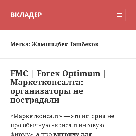
ВКЛАДЕР
МЕНЮ
И
ВИДЖЕТЫ
Метка:
Жамшидбек Ташбеков
FMC | Forex Optimum |
Маркетконсалта:
организаторы не
пострадали
«Маркетконсалт» — это история не
про обычную «консалтинговую
фирму», а про
витрину для