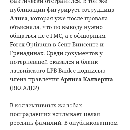
фактически отстранился. В той же
публикации фигурирует сотрудница
Алиса
, которая уже после провала
объясняла, что по выводу нужно
общаться не с FMC, а с офшорным
Forex Optimum в Сент-Винсенте и
Гренадинах. Среди документов у
потерпевшей оказался и бланк
латвийского LPB Bank с подписью
члена правления
Арниса Калверша
.
(
ВКЛАДЕР
)
В коллективных жалобах
пострадавших всплывает целая
россыпь фамилий. В опубликованном