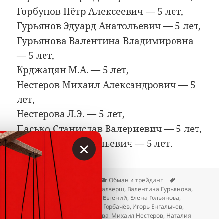
Горбунов Пётр Алексеевич — 5 лет,
Гурьянов Эдуард Анатольевич — 5 лет,
Гурьянова Валентина Владимировна
— 5 лет,
Крджацян М.А. — 5 лет,
Нестеров Михаил Александрович — 5
лет,
Нестерова Л.Э. — 5 лет,
Пасько Станислав Валериевич — 5 лет,
×
Силаев Олег Васильевич — 5 лет.
Опубликовано
Автор
Рубрики
Метки
23.04.2026
Вкладер
Обман и трейдинг
Альбина Румянцева
,
Арнис Калверш
,
Валентина Гурьянова
,
Данил Фридман Клюшенков
,
Евгений
,
Елена Гольянова
,
Жамшидбек Ташбеков
,
Игорь Горбачёв
,
Игорь Енгалычев
,
Крджацян М.А.
,
Майя Ахмедова
,
Михаил Нестеров
,
Наталия