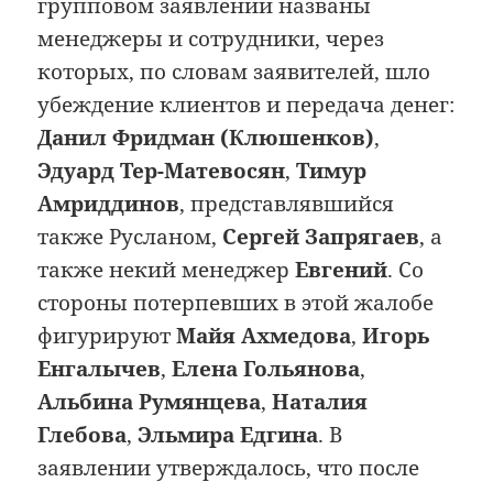
групповом заявлении названы
менеджеры и сотрудники, через
которых, по словам заявителей, шло
убеждение клиентов и передача денег:
Данил Фридман (Клюшенков)
,
Эдуард Тер-Матевосян
,
Тимур
Амриддинов
, представлявшийся
также Русланом,
Сергей Запрягаев
, а
также некий менеджер
Евгений
. Со
стороны потерпевших в этой жалобе
фигурируют
Майя Ахмедова
,
Игорь
Енгалычев
,
Елена Гольянова
,
Альбина Румянцева
,
Наталия
Глебова
,
Эльмира Едгина
. В
заявлении утверждалось, что после