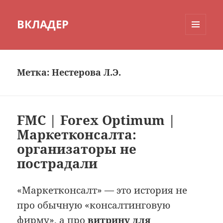
ВКЛАДЕР
МЕНЮ
И
ВИДЖЕТЫ
Метка:
Нестерова Л.Э.
FMC | Forex Optimum |
Маркетконсалта:
организаторы не
пострадали
«Маркетконсалт» — это история не
про обычную «консалтинговую
фирму», а про
витрину для