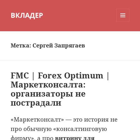
ВКЛАДЕР
МЕНЮ
И
ВИДЖЕТЫ
Метка:
Сергей Запрягаев
FMC | Forex Optimum |
Маркетконсалта:
организаторы не
пострадали
«Маркетконсалт» — это история не
про обычную «консалтинговую
фирму», а про
витрину для