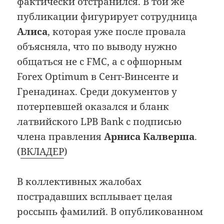
фактически отстранился. В той же
публикации фигурирует сотрудница
Алиса
, которая уже после провала
объясняла, что по выводу нужно
общаться не с FMC, а с офшорным
Forex Optimum в Сент-Винсенте и
Гренадинах. Среди документов у
потерпевшей оказался и бланк
латвийского LPB Bank с подписью
члена правления
Арниса Калверша
.
(
ВКЛАДЕР
)
В коллективных жалобах
пострадавших всплывает целая
россыпь фамилий. В опубликованном