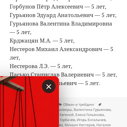
Горбунов Пётр Алексеевич — 5 лет,
Гурьянов Эдуард Анатольевич — 5 лет,
Гурьянова Валентина Владимировна
— 5 лет,
Крджацян М.А. — 5 лет,
Нестеров Михаил Александрович — 5
лет,
Нестерова Л.Э. — 5 лет,
Пасько Станислав Валериевич — 5 лет,
×
Силаев Олег Васильевич — 5 лет.
Опубликовано
Автор
Рубрики
Метки
23.04.2026
Вкладер
Обман и трейдинг
Альбина Румянцева
,
Арнис Калверш
,
Валентина Гурьянова
,
Данил Фридман Клюшенков
,
Евгений
,
Елена Гольянова
,
Жамшидбек Ташбеков
,
Игорь Горбачёв
,
Игорь Енгалычев
,
Крджацян М.А.
,
Майя Ахмедова
,
Михаил Нестеров
,
Наталия