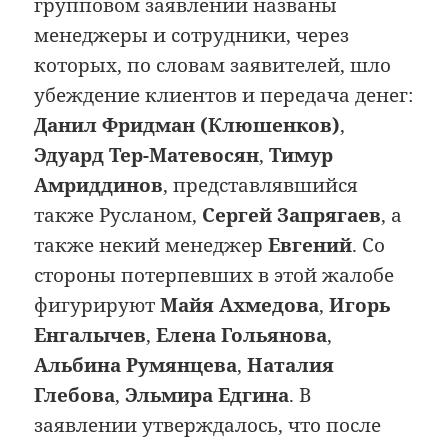
групповом заявлении названы
менеджеры и сотрудники, через
которых, по словам заявителей, шло
убеждение клиентов и передача денег:
Данил Фридман (Клюшенков)
,
Эдуард Тер-Матевосян
,
Тимур
Амриддинов
, представлявшийся
также Русланом,
Сергей Запрягаев
, а
также некий менеджер
Евгений
. Со
стороны потерпевших в этой жалобе
фигурируют
Майя Ахмедова
,
Игорь
Енгалычев
,
Елена Гольянова
,
Альбина Румянцева
,
Наталия
Глебова
,
Эльмира Едгина
. В
заявлении утверждалось, что после