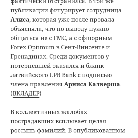
фактически отстранился. В той же
публикации фигурирует сотрудница
Алиса
, которая уже после провала
объясняла, что по выводу нужно
общаться не с FMC, а с офшорным
Forex Optimum в Сент-Винсенте и
Гренадинах. Среди документов у
потерпевшей оказался и бланк
латвийского LPB Bank с подписью
члена правления
Арниса Калверша
.
(
ВКЛАДЕР
)
В коллективных жалобах
пострадавших всплывает целая
россыпь фамилий. В опубликованном