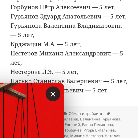
Горбунов Пётр Алексеевич — 5 лет,
Гурьянов Эдуард Анатольевич — 5 лет,
Гурьянова Валентина Владимировна
— 5 лет,
Крджацян М.А. — 5 лет,
Нестеров Михаил Александрович — 5
лет,
Нестерова Л.Э. — 5 лет,
Пасько Станислав Валериевич — 5 лет,
×
Силаев Олег Васильевич — 5 лет.
Опубликовано
Автор
Рубрики
Метки
23.04.2026
Вкладер
Обман и трейдинг
Альбина Румянцева
,
Арнис Калверш
,
Валентина Гурьянова
,
Данил Фридман Клюшенков
,
Евгений
,
Елена Гольянова
,
Жамшидбек Ташбеков
,
Игорь Горбачёв
,
Игорь Енгалычев
,
Крджацян М.А.
,
Майя Ахмедова
,
Михаил Нестеров
,
Наталия