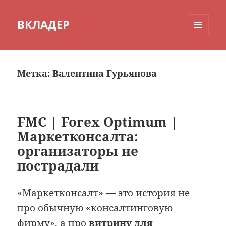
ВКЛАДЕР
МЕНЮ
И
ВИДЖЕТЫ
Метка:
Валентина Гурьянова
FMC | Forex Optimum |
Маркетконсалта:
организаторы не
пострадали
«Маркетконсалт» — это история не
про обычную «консалтинговую
фирму», а про
витрину для