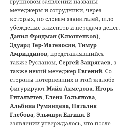
групповом заявлении названы
менеджеры и сотрудники, через
которых, по словам заявителей, шло
убеждение клиентов и передача денег:
Данил Фридман (Клюшенков)
,
Эдуард Тер-Матевосян
,
Тимур
Амриддинов
, представлявшийся
также Русланом,
Сергей Запрягаев
, а
также некий менеджер
Евгений
. Со
стороны потерпевших в этой жалобе
фигурируют
Майя Ахмедова
,
Игорь
Енгалычев
,
Елена Гольянова
,
Альбина Румянцева
,
Наталия
Глебова
,
Эльмира Едгина
. В
заявлении утверждалось, что после