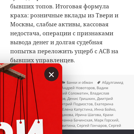
бывших топов. Итоговая формула
краха: розничные вклады из Твери и
Москвы, слабые активы, кассовая
недостача, операции с признаками
вывода денег и долгая судебная
попытка переложить ущерб с АСВ на
бывших управленцев.
×
Опубликовано
Автор
Рубрики
Метки
02.06.2026
Вкладер
Банки и обман
Абдулгамид
Ахмедов
,
Алексей Гостюхин
,
Андрей Новоторов
,
Вадим
Сотсков
,
Виктор Горин
,
Виталий Соломатин
,
Владислав
Васянкин
,
Геннадий Трофимов
,
Денис Гришкин
,
Дмитрий
Куляко
,
Дмитрий Наумов
,
Дмитрий Подмостов
,
Екатерина
Казьмина
,
Елена Васильева
,
Елена Капустина
,
Инна Бойко
,
Ирина Стефанова
,
Ирина Судакова
,
Ирина Шагова
,
Крахи
банков
,
Максим Дьяков
,
Марианна Бачинская
,
Марк Горский
,
Михаил Афанасьев
,
Нина Левитина
,
Сергей Гончаров
,
Сергей
Загорцев
,
Сергей Юнин
,
Тимофей Хлопотин
,
Юрий