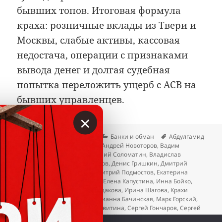
бывших топов. Итоговая формула
краха: розничные вклады из Твери и
Москвы, слабые активы, кассовая
недостача, операции с признаками
вывода денег и долгая судебная
попытка переложить ущерб с АСВ на
бывших управленцев.
×
Опубликовано
Автор
Рубрики
Метки
02.06.2026
Вкладер
Банки и обман
Абдулгамид
Ахмедов
,
Алексей Гостюхин
,
Андрей Новоторов
,
Вадим
Сотсков
,
Виктор Горин
,
Виталий Соломатин
,
Владислав
Васянкин
,
Геннадий Трофимов
,
Денис Гришкин
,
Дмитрий
Куляко
,
Дмитрий Наумов
,
Дмитрий Подмостов
,
Екатерина
Казьмина
,
Елена Васильева
,
Елена Капустина
,
Инна Бойко
,
Ирина Стефанова
,
Ирина Судакова
,
Ирина Шагова
,
Крахи
банков
,
Максим Дьяков
,
Марианна Бачинская
,
Марк Горский
,
Михаил Афанасьев
,
Нина Левитина
,
Сергей Гончаров
,
Сергей
Загорцев
,
Сергей Юнин
,
Тимофей Хлопотин
,
Юрий