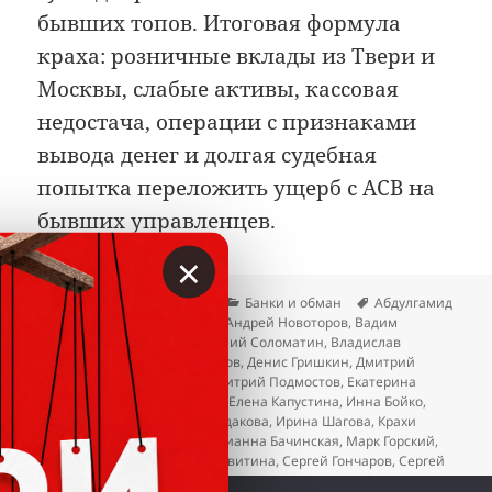
бывших топов. Итоговая формула
краха: розничные вклады из Твери и
Москвы, слабые активы, кассовая
недостача, операции с признаками
вывода денег и долгая судебная
попытка переложить ущерб с АСВ на
бывших управленцев.
×
Опубликовано
Автор
Рубрики
Метки
02.06.2026
Вкладер
Банки и обман
Абдулгамид
Ахмедов
,
Алексей Гостюхин
,
Андрей Новоторов
,
Вадим
Сотсков
,
Виктор Горин
,
Виталий Соломатин
,
Владислав
Васянкин
,
Геннадий Трофимов
,
Денис Гришкин
,
Дмитрий
Куляко
,
Дмитрий Наумов
,
Дмитрий Подмостов
,
Екатерина
Казьмина
,
Елена Васильева
,
Елена Капустина
,
Инна Бойко
,
Ирина Стефанова
,
Ирина Судакова
,
Ирина Шагова
,
Крахи
банков
,
Максим Дьяков
,
Марианна Бачинская
,
Марк Горский
,
Михаил Афанасьев
,
Нина Левитина
,
Сергей Гончаров
,
Сергей
Загорцев
,
Сергей Юнин
,
Тимофей Хлопотин
,
Юрий