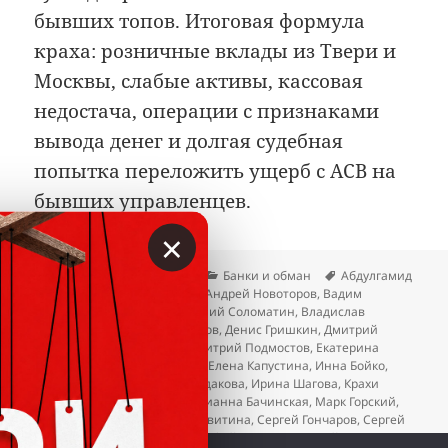
бывших топов. Итоговая формула
краха: розничные вклады из Твери и
Москвы, слабые активы, кассовая
недостача, операции с признаками
вывода денег и долгая судебная
попытка переложить ущерб с АСВ на
бывших управленцев.
×
Опубликовано
Автор
Рубрики
Метки
02.06.2026
Вкладер
Банки и обман
Абдулгамид
Ахмедов
,
Алексей Гостюхин
,
Андрей Новоторов
,
Вадим
Сотсков
,
Виктор Горин
,
Виталий Соломатин
,
Владислав
Васянкин
,
Геннадий Трофимов
,
Денис Гришкин
,
Дмитрий
Куляко
,
Дмитрий Наумов
,
Дмитрий Подмостов
,
Екатерина
Казьмина
,
Елена Васильева
,
Елена Капустина
,
Инна Бойко
,
Ирина Стефанова
,
Ирина Судакова
,
Ирина Шагова
,
Крахи
банков
,
Максим Дьяков
,
Марианна Бачинская
,
Марк Горский
,
Михаил Афанасьев
,
Нина Левитина
,
Сергей Гончаров
,
Сергей
Загорцев
,
Сергей Юнин
,
Тимофей Хлопотин
,
Юрий