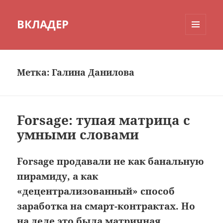
ВКЛАДЕР
МЕНЮ
И
ВИДЖЕТЫ
Метка:
Галина Данилова
Forsage: тупая матрица с
умными словами
Forsage продавали не как банальную
пирамиду, а как
«децентрализованный» способ
заработка на смарт-контрактах. Но
на деле это была матричная