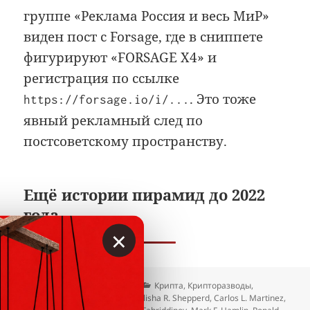
группе «Реклама Россия и весь МиР»
виден пост с Forsage, где в сниппете
фигурируют «FORSAGE X4» и
регистрация по ссылке
. Это тоже
https://forsage.io/i/...
явный рекламный след по
постсоветскому пространству.
Ещё истории пирамид до 2022
года
×
Опубликовано
Автор
Рубрики
21.04.2026
Вкладер
Крипта
,
Крипторазводы
,
Метки
Пирамиды и признаки
Alisha R. Shepperd
,
Carlos L. Martinez
,