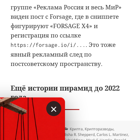
группе «Реклама Россия и весь МиР»
виден пост с Forsage, где в сниппете
фигурируют «FORSAGE X4» и
регистрация по ссылке
. Это тоже
https://forsage.io/i/...
явный рекламный след по
постсоветскому пространству.
Ещё истории пирамид до 2022
года
×
Опубликовано
Автор
Рубрики
21.04.2026
Вкладер
Крипта
,
Крипторазводы
,
Метки
Пирамиды и признаки
Alisha R. Shepperd
,
Carlos L. Martinez
,