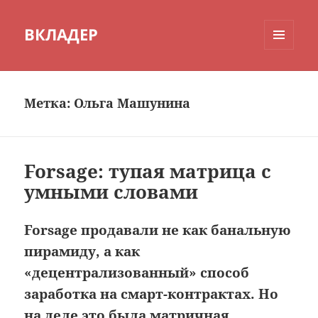
ВКЛАДЕР
МЕНЮ
И
ВИДЖЕТЫ
Метка:
Ольга Машунина
Forsage: тупая матрица с
умными словами
Forsage продавали не как банальную
пирамиду, а как
«децентрализованный» способ
заработка на смарт-контрактах. Но
на деле это была матричная