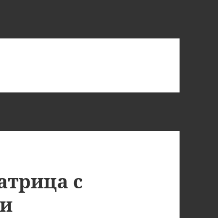
матрица с
ми