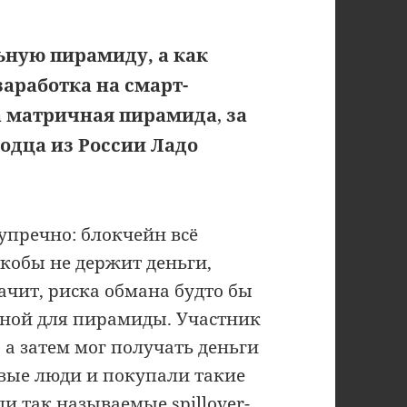
льную пирамиду, а как
аработка на смарт-
ла матричная пирамида
,
за
одца из России Ладо
зупречно: блокчейн всё
кобы не держит деньги,
ачит, риска обмана будто бы
чной для пирамиды. Участник
, а затем мог получать деньги
овые люди и покупали такие
и так называемые spillover-