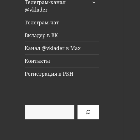
раскрыть
Телеграм-канал
дочернее
@vklader
меню
Телеграм-чат
Вкладер в ВК
Канал @vklader в Max
Контакты
Регистрация в РКН
Поиск