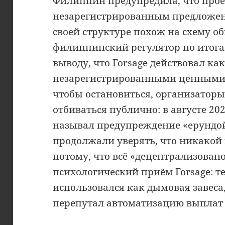
Филиппин предупредила, что проек
незарегистрированным предложен
своей структуре похож на схему об
филиппинский регулятор по итог
выводу, что Forsage действовал ка
незарегистрированными ценными 
чтобы остановиться, организатор
отбиваться публично: в августе 20
называл предупреждение «ерундой
продолжали уверять, что никако
потому, что всё «децентрализован
психологический приём Forsage: 
использовался как дымовая завес
перепутал автоматизацию выплат 