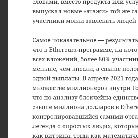
словами, вместо продукта или усл
выпускал новые «этажи» той же с
участники могли завлекать людей 
Самое показательное — результат
что в Ethereum-программе, на ко
всех вложений, более 80% участн
меньше, чем внесли, а свыше пол
одной выплаты. В апреле 2021 год
множестве миллионеров внутри Fo
что по анализу блокчейна единст
свыше миллиона долларов в Ethereu
контролировавшийся самими орган
легенда о «простых людях, которы
как витрина, тогда как математи