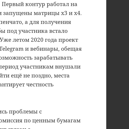
o. Первый контур работал на
ли запущены матрицы x3 и x4.
пенчато, а для получения
ы под участника встало
Уже летом 2020 года проект
 Telegram и вебинары, обещая
возможность зарабатывать
т период участникам внушали
йти ещё не поздно, места
антирует честность
лись проблемы с
 комиссия по ценным бумагам