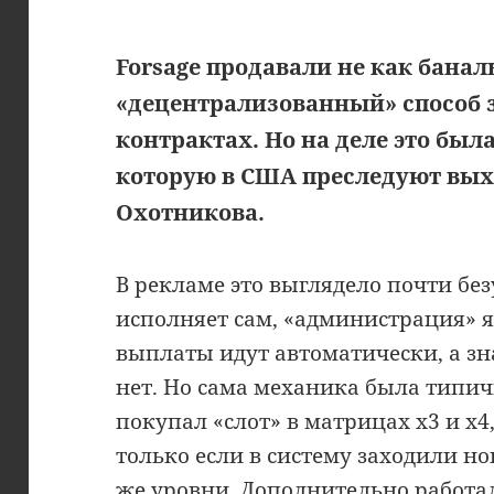
Forsage продавали не как бана
«децентрализованный» способ з
контрактах. Но на деле это бы
которую в США преследуют вых
Охотникова.
В рекламе это выглядело почти бе
исполняет сам, «администрация» я
выплаты идут автоматически, а зн
нет. Но сама механика была типи
покупал «слот» в матрицах x3 и x4
только если в систему заходили н
же уровни. Дополнительно работал