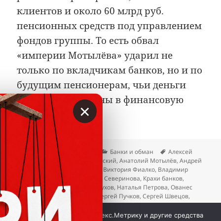
клиентов и около 60 млрд руб.
пенсионных средств под управлением
фондов группы. То есть обвал
«империи Мотылёва» ударил не
только по вкладчикам банков, но и по
будущим пенсионерам, чьи деньги
оказались заведены в финансовую
×
дыру.
Опубликовано
Автор
Рубрики
Метки
01.05.2026
Вкладер
Банки и обман
Алексей
Майданов
,
Алексей Симановский
,
Анатолий Мотылёв
,
Андрей
Манько
,
Анна Бондаревская
,
Виктория Фиалко
,
Владимир
Егоров
,
Игорь Леонов
,
Ирина Северинова
,
Крахи банков
,
Михаил Пальшин
,
Михаил Сухов
,
Наталья Петрова
,
Ованес
Джалалян
,
Ольга Иванова
,
Сергей Пучков
,
Сергей Швецов
,
Станислав Маркеев
,
Фёдор Абрамов
к записи Анатолий Мотылёв: крах тенево
Добавить комментарий
Мы используем куки, Яндекс.Метрику и другие средства