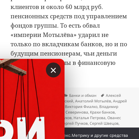
клиентов и около 60 млрд руб.
пенсионных средств под управлением
фондов группы. То есть обвал
«империи Мотылёва» ударил не
только по вкладчикам банков, но и по
будущим пенсионерам, чьи деньги
оказались заведены в финансовую
×
дыру.
Опубликовано
Автор
Рубрики
Метки
01.05.2026
Вкладер
Банки и обман
Алексей
Майданов
,
Алексей Симановский
,
Анатолий Мотылёв
,
Андрей
Манько
,
Анна Бондаревская
,
Виктория Фиалко
,
Владимир
Егоров
,
Игорь Леонов
,
Ирина Северинова
,
Крахи банков
,
Михаил Пальшин
,
Михаил Сухов
,
Наталья Петрова
,
Ованес
Джалалян
,
Ольга Иванова
,
Сергей Пучков
,
Сергей Швецов
,
Станислав Маркеев
,
Фёдор Абрамов
к записи Анатолий Мотылёв: крах тенево
Добавить комментарий
Мы используем куки, Яндекс.Метрику и другие средства