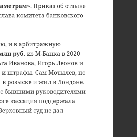
раметрам»
. Приказ об отзыве
лава комитета банковского
ую, и в арбитражную
млн руб.
из М-Банка в 2020
га Иванова, Игорь Леонов и
т и штрафы. Сам Мотылёв, по
в розыске и жил в Лондоне.
ь с бывшими руководителями
оге кассация поддержала
 Верховный суд не дал