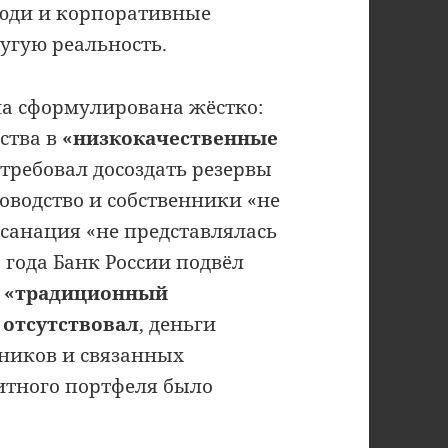
люди и корпоративные
угую реальность.
а сформулирована жёстко:
дства в
«низкокачественные
 требовал досоздать резервы
ководство и собственники «не
санация «не представлялась
 года Банк России подвёл
а
«традиционный
 отсутствовал
, деньги
нников и связанных
итного портфеля было