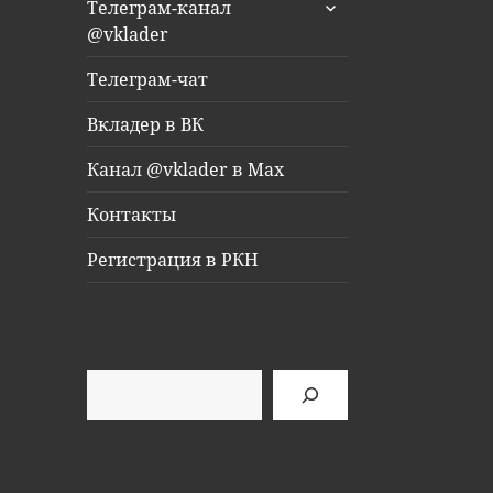
раскрыть
Телеграм-канал
дочернее
@vklader
меню
Телеграм-чат
Вкладер в ВК
Канал @vklader в Max
Контакты
Регистрация в РКН
Поиск