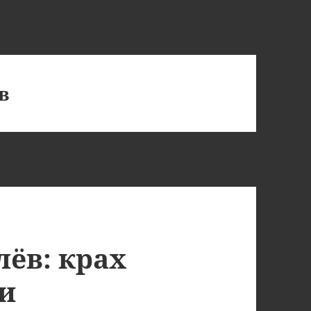
в
ёв: крах
и