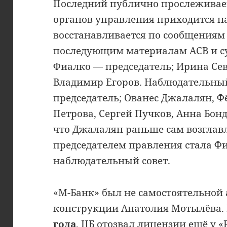
Последний публично прослеживае
органов управления приходится на
восстанавливается по сообщениям 
последующим материалам АСВ и су
Фиалко — председатель; Ирина Се
Владимир Егоров. Наблюдательны
председатель; Ованес Джалалян, Ф
Петрова, Сергей Пучков, Анна Бон
что Джалалян раньше сам возглавля
председателем правления стала Фи
наблюдательный совет.
«М-Банк» был не самостоятельной 
конструкции Анатолия Мотылёва. 
года
, ЦБ отозвал лицензии ещё у 