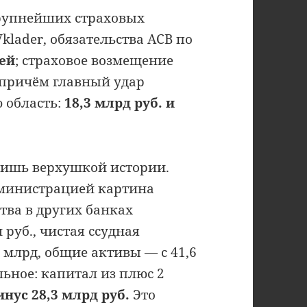
крупнейших страховых
klader, обязательства АСВ по
лей
; страховое возмещение
 причём главный удар
 область:
18,3 млрд руб. и
лишь верхушкой истории.
дминистрацией картина
тва в других банках
 руб., чистая ссудная
9 млрд, общие активы — с 41,6
льное: капитал из плюс 2
нус 28,3 млрд руб.
Это