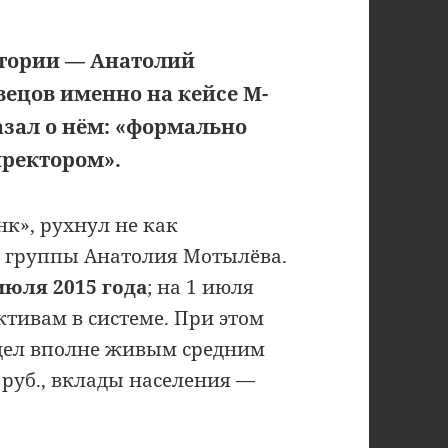
стории — Анатолий
ецов именно на кейсе М-
азал о нём: «формально
ректором».
к», рухнул не как
ь группы Анатолия Мотылёва.
июля 2015 года
; на 1 июля
ктивам в системе. При этом
ядел вполне живым средним
 руб., вклады населения —