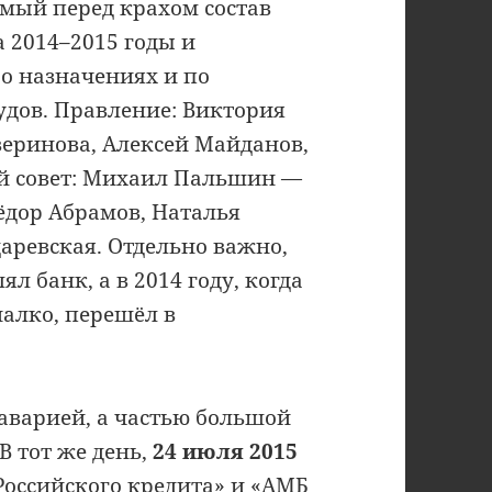
мый перед крахом состав
 2014–2015 годы и
о назначениях и по
дов. Правление: Виктория
веринова, Алексей Майданов,
й совет: Михаил Пальшин —
ёдор Абрамов, Наталья
даревская. Отдельно важно,
л банк, а в 2014 году, когда
алко, перешёл в
аварией, а частью большой
В тот же день,
24 июля 2015
«Российского кредита» и «АМБ