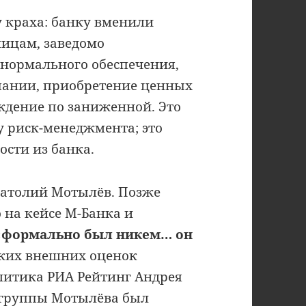
у краха: банку вменили
ицам, заведомо
 нормального обеспечения,
пании, приобретение ценных
ждение по заниженной. Это
 риск-менеджмента; это
сти из банка.
натолий Мотылёв. Позже
 на кейсе М-Банка и
«формально был никем… он
рких внешних оценок
литика РИА Рейтинг Андрея
 группы Мотылёва был