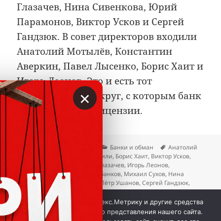
Глазачев, Нина Сивенкова, Юрий
Парамонов, Виктор Усков и Сергей
Гандзюк. В совет директоров входили
Анатолий Мотылёв, Константин
Аверкин, Павел Лысенко, Борис Хаит и
Игорь Леонов. Это и есть тот
×
управленческий круг, с которым банк
встретил отзыв лицензии.
Опубликовано
Автор
Рубрики
Метки
04.06.2026
Вкладер
Банки и обман
Анатолий
Мотылёв
,
Бидзина Иванишвили
,
Борис Хаит
,
Виктор Усков
,
Виталий Малкин
,
Дмитрий Глазачев
,
Игорь Леонов
,
Константин Аверкин
,
Крахи банков
,
Михаил Сухов
,
Нина
Сивенкова
,
Павел Лысенко
,
Пётр Ушанов
,
Сергей Гандзюк
,
Сергей Мосин
,
Сергей Швецов
,
Станислав Волков
,
Юрий
к записи «Российский кредит
Парамонов
Добавить комментарий
Мы используем куки, Яндекс.Метрику и другие средства
аналитики для наилучшего представления нашего сайта.