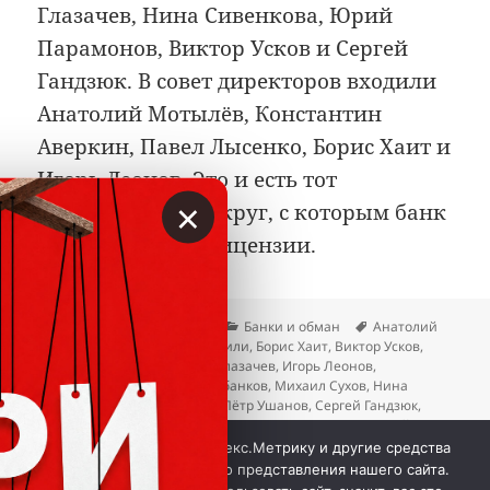
Глазачев, Нина Сивенкова, Юрий
Парамонов, Виктор Усков и Сергей
Гандзюк. В совет директоров входили
Анатолий Мотылёв, Константин
Аверкин, Павел Лысенко, Борис Хаит и
Игорь Леонов. Это и есть тот
×
управленческий круг, с которым банк
встретил отзыв лицензии.
Опубликовано
Автор
Рубрики
Метки
04.06.2026
Вкладер
Банки и обман
Анатолий
Мотылёв
,
Бидзина Иванишвили
,
Борис Хаит
,
Виктор Усков
,
Виталий Малкин
,
Дмитрий Глазачев
,
Игорь Леонов
,
Константин Аверкин
,
Крахи банков
,
Михаил Сухов
,
Нина
Сивенкова
,
Павел Лысенко
,
Пётр Ушанов
,
Сергей Гандзюк
,
Сергей Мосин
,
Сергей Швецов
,
Станислав Волков
,
Юрий
к записи «Российский кредит
Парамонов
Добавить комментарий
Мы используем куки, Яндекс.Метрику и другие средства
аналитики для наилучшего представления нашего сайта.