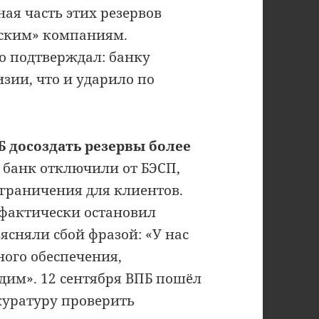
ая часть этих резервов
еским» компаниям.
то подтверждал: банку
зии, что и ударило по
Б досоздать резервы более
 банк отключили от БЭСП,
ограничения для клиентов.
«фактически остановил
ъясняли сбой фразой: «У нас
ого обеспечения,
дим». 12 сентября ВПБ пошёл
куратуру проверить