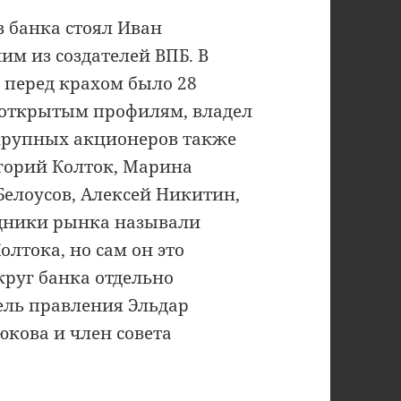
в банка стоял Иван
им из создателей ВПБ. В
перед крахом было 28
 открытым профилям, владел
 крупных акционеров также
горий Колток, Марина
Белоусов, Алексей Никитин,
едники рынка называли
лтока, но сам он это
круг банка отдельно
ель правления Эльдар
кова и член совета