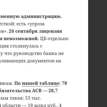
временную администрацию.
ткой: есть «угроза
ов».
26 сентября лицензия
ли невозможной.
ЦБ отдельно
ция столкнулась с
 что руководство банка не
авливающих документов на
чикам.
По
нашей таблице
: 78
бязательства АСВ — 28,7
ам такая: 53 тыс.
области — 19 млрд руб., 4