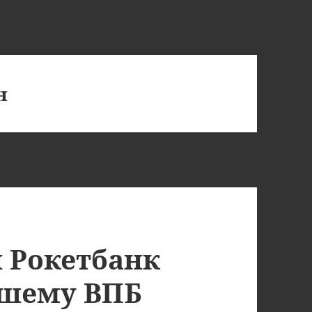
н
и Рокетбанк
вшему ВПБ