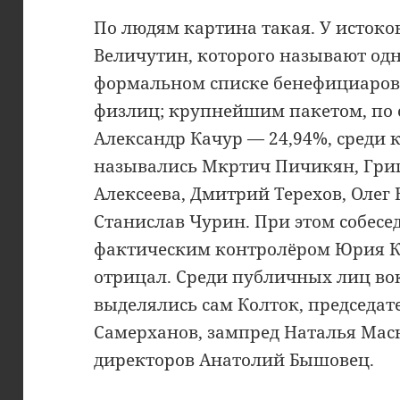
По людям картина такая. У истоко
Величутин, которого называют одн
формальном списке бенефициаров 
физлиц; крупнейшим пакетом, по
Александр Качур — 24,94%, среди
назывались Мкртич Пичикян, Гри
Алексеева, Дмитрий Терехов, Олег 
Станислав Чурин. При этом собес
фактическим контролёром Юрия Ко
отрицал. Среди публичных лиц во
выделялись сам Колток, председат
Самерханов, зампред Наталья Масю
директоров Анатолий Бышовец.