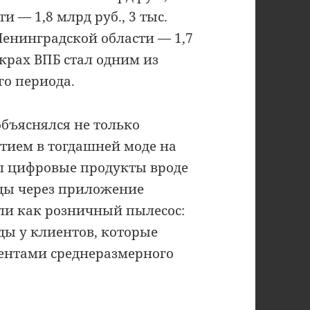
и — 1,8 млрд руб., 3 тыс.
Ленинградской области — 1,7
 крах ВПБ стал одним из
го периода.
объяснялся не только
стием в тогдашней моде на
ал цифровые продукты вроде
ады через приложение
али как розничный пылесос:
ды у клиентов, которые
ентами среднеразмерного