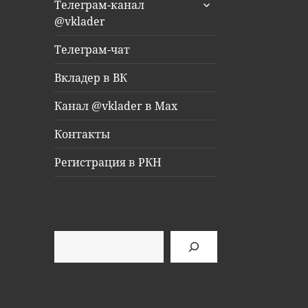
раскрыть
Телеграм-канал
дочернее
@vklader
меню
Телеграм-чат
Вкладер в ВК
Канал @vklader в Max
Контакты
Регистрация в РКН
Поиск