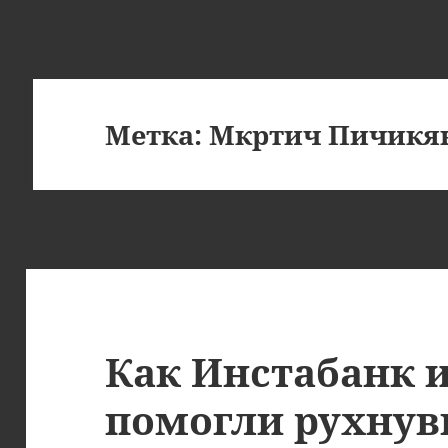
Метка:
Мкртич Пичикя
Как Инстабанк 
помогли рухну